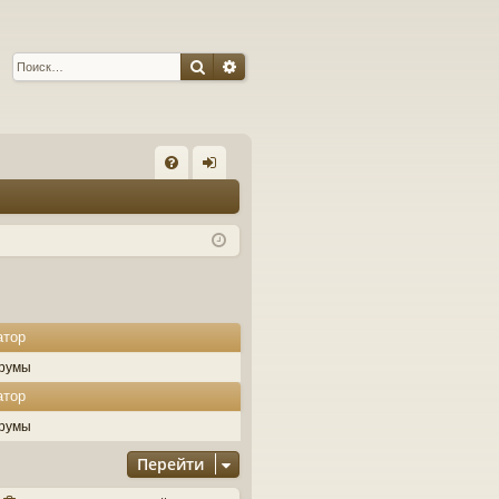
Поиск
Расширенный поиск
С
FA
хо
Q
д
атор
румы
атор
румы
Перейти