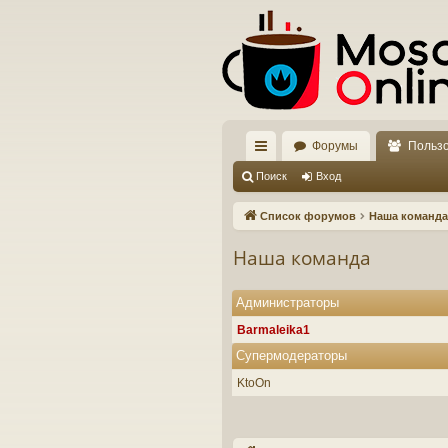
Форумы
Польз
с
Поиск
Вход
ы
Список форумов
Наша команда
лк
Наша команда
и
Администраторы
Barmaleika1
Супермодераторы
KtoOn