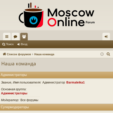
с
ор
ол
хо
Поиск
Вход
ы
ум
ьз
д
П
Список форумов
Наша команда
лк
ы
ов
о
Наша команда
и
и
ат
с
ел
Администраторы
к
и
Звание, Имя пользователя
Администратор
Barmaleika1
Основная группа
Администраторы
Модератор
Все форумы
Супермодераторы