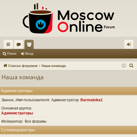
с
ор
ол
хо
Поиск
Вход
ы
ум
ьз
д
П
Список форумов
Наша команда
лк
ы
ов
о
Наша команда
и
и
ат
с
ел
Администраторы
к
и
Звание, Имя пользователя
Администратор
Barmaleika1
Основная группа
Администраторы
Модератор
Все форумы
Супермодераторы