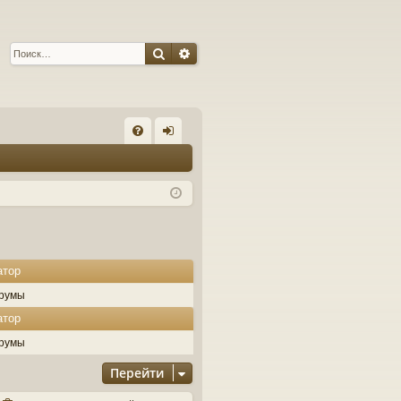
Поиск
Расширенный поиск
С
FA
хо
Q
д
атор
румы
атор
румы
Перейти