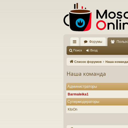
Форумы
Польз
с
Поиск
Вход
ы
Список форумов
Наша команда
лк
Наша команда
и
Администраторы
Barmaleika1
Супермодераторы
KtoOn