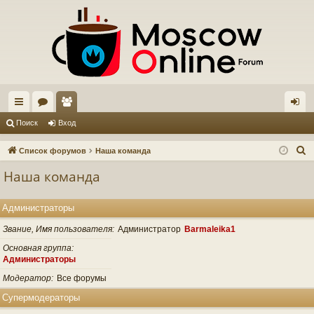
с
ор
ол
хо
Поиск
Вход
ы
ум
ьз
д
П
Список форумов
Наша команда
лк
ы
ов
о
Наша команда
и
и
ат
с
ел
Администраторы
к
и
Звание, Имя пользователя
Администратор
Barmaleika1
Основная группа
Администраторы
Модератор
Все форумы
Супермодераторы