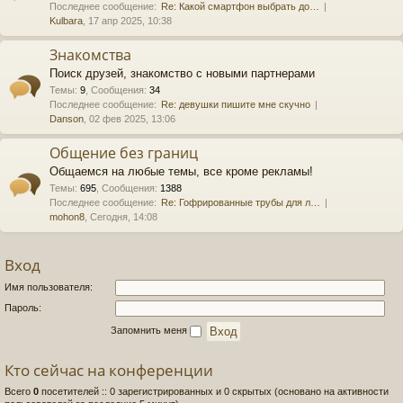
Последнее сообщение:
Re: Какой смартфон выбрать до…
Kulbara
, 17 апр 2025, 10:38
Знакомства
Поиск друзей, знакомство с новыми партнерами
Темы
:
9
,
Сообщения
:
34
Последнее сообщение:
Re: девушки пишите мне скучно
Danson
, 02 фев 2025, 13:06
Общение без границ
Общаемся на любые темы, все кроме рекламы!
Темы
:
695
,
Сообщения
:
1388
Последнее сообщение:
Re: Гофрированные трубы для л…
mohon8
, Сегодня, 14:08
Вход
Имя пользователя:
Пароль:
Запомнить меня
Кто сейчас на конференции
Всего
0
посетителей :: 0 зарегистрированных и 0 скрытых (основано на активности