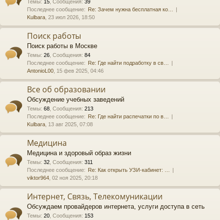
Темы
:
15
,
Сообщения
:
39
Последнее сообщение:
Re: Зачем нужна бесплатная ко…
Kulbara
, 23 июл 2026, 18:50
Поиск работы
Поиск работы в Москве
Темы
:
26
,
Сообщения
:
84
Последнее сообщение:
Re: Где найти подработку в св…
AntonioL00
, 15 фев 2025, 04:46
Все об образовании
Обсуждение учебных заведений
Темы
:
68
,
Сообщения
:
213
Последнее сообщение:
Re: Где найти распечатки по в…
Kulbara
, 13 авг 2025, 07:08
Медицина
Медицина и здоровый образ жизни
Темы
:
32
,
Сообщения
:
311
Последнее сообщение:
Re: Как открыть УЗИ-кабинет: …
viktor964
, 02 ноя 2025, 20:18
Интернет, Связь, Телекомуникации
Обсуждаем провайдеров интернета, услуги доступа в сеть
Темы
:
20
,
Сообщения
:
153