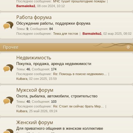
Последнее сообщение:
МЧС тушит прошлогодние пожары
Barmaleika1
, 08 сен 2024, 10:12
Работа форума
Обсуждение работы, поддержки форума
Темы
:
9
,
Сообщения
:
84
Последнее сообщение:
Тема для тестов
Barmaleika1
, 02 мар 2025, 08:02
Прочее
Недвижимость
Покупка, продажа, аренда недвижимости
Темы
:
46
,
Сообщения
:
174
Последнее сообщение:
Re: Помощь в поиске недвижимо…
Kulbara
, 02 сен 2025, 15:59
Мужской форум
Охота, рыбалка, автомобили, строительство
Темы
:
40
,
Сообщения
:
103
Последнее сообщение:
Re: Стоит ли сейчас брать Мер…
Kulbara
, 25 май 2026, 09:24
Женский форум
Для приватного общения в женском коллективе