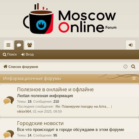
с
ор
ол
хо
Поиск
Вход
ы
ум
ьз
д
П
Список форумов
лк
ы
ов
о
Информационные форумы
и
и
ат
с
Полезное в онлайне и офлайне
ел
к
Любая полезная информация
и
Темы
:
19
,
Сообщения
:
210
Последнее сообщение:
Re: Планируем поездку на Алта…
viktor964
, 01 ноя 2025, 09:59
Городские новости
Все что происходит в городе обсуждаем в этом форуме
Темы
:
14
,
Сообщения
:
95