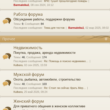
Последнее сообщение:
МЧС тушит прошлогодние пожары
Barmaleika1
, 08 сен 2024, 10:12
Работа форума
Обсуждение работы, поддержки форума
Темы
:
9
,
Сообщения
:
84
Последнее сообщение:
Тема для тестов
Barmaleika1
, 02 мар 2025, 08:02
Прочее
Недвижимость
Покупка, продажа, аренда недвижимости
Темы
:
46
,
Сообщения
:
174
Последнее сообщение:
Re: Помощь в поиске недвижимо…
Kulbara
, 02 сен 2025, 15:59
Мужской форум
Охота, рыбалка, автомобили, строительство
Темы
:
40
,
Сообщения
:
103
Последнее сообщение:
Re: Стоит ли сейчас брать Мер…
Kulbara
, 25 май 2026, 09:24
Женский форум
Для приватного общения в женском коллективе