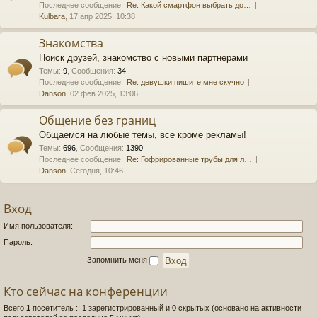
Последнее сообщение:
Re: Какой смартфон выбрать до…
Kulbara
, 17 апр 2025, 10:38
Знакомства
Поиск друзей, знакомство с новыми партнерами
Темы
:
9
,
Сообщения
:
34
Последнее сообщение:
Re: девушки пишите мне скучно
Danson
, 02 фев 2025, 13:06
Общение без границ
Общаемся на любые темы, все кроме рекламы!
Темы
:
696
,
Сообщения
:
1390
Последнее сообщение:
Re: Гофрированные трубы для л…
Danson
, Сегодня, 10:46
Вход
Имя пользователя:
Пароль:
Запомнить меня
Кто сейчас на конференции
Всего
1
посетитель :: 1 зарегистрированный и 0 скрытых (основано на активности