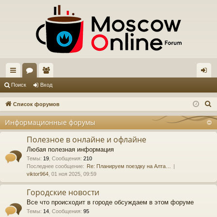
с
ор
ол
хо
Поиск
Вход
ы
ум
ьз
д
П
Список форумов
лк
ы
ов
о
Информационные форумы
и
и
ат
с
Полезное в онлайне и офлайне
ел
к
Любая полезная информация
и
Темы
:
19
,
Сообщения
:
210
Последнее сообщение:
Re: Планируем поездку на Алта…
viktor964
, 01 ноя 2025, 09:59
Городские новости
Все что происходит в городе обсуждаем в этом форуме
Темы
:
14
,
Сообщения
:
95