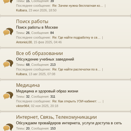
Темы
:
15
,
Сообщения
:
39
Последнее сообщение:
Re: Зачем нужна бесплатная ко…
Kulbara
, 23 июл 2026, 18:50
Поиск работы
Поиск работы в Москве
Темы
:
26
,
Сообщения
:
84
Последнее сообщение:
Re: Где найти подработку в св…
AntonioL00
, 15 фев 2025, 04:46
Все об образовании
Обсуждение учебных заведений
Темы
:
68
,
Сообщения
:
213
Последнее сообщение:
Re: Где найти распечатки по в…
Kulbara
, 13 авг 2025, 07:08
Медицина
Медицина и здоровый образ жизни
Темы
:
32
,
Сообщения
:
311
Последнее сообщение:
Re: Как открыть УЗИ-кабинет: …
viktor964
, 02 ноя 2025, 20:18
Интернет, Связь, Телекомуникации
Обсуждаем провайдеров интернета, услуги доступа в сеть
Темы
:
20
,
Сообщения
:
153