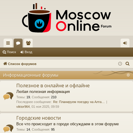
с
ор
ол
хо
Поиск
Вход
ы
ум
ьз
д
П
Список форумов
лк
ы
ов
о
Информационные форумы
и
и
ат
с
Полезное в онлайне и офлайне
ел
к
Любая полезная информация
и
Темы
:
19
,
Сообщения
:
210
Последнее сообщение:
Re: Планируем поездку на Алта…
viktor964
, 01 ноя 2025, 09:59
Городские новости
Все что происходит в городе обсуждаем в этом форуме
Темы
:
14
,
Сообщения
:
95