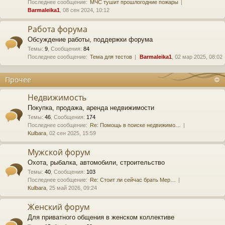
Последнее сообщение:
МЧС тушит прошлогодние пожары
Barmaleika1
, 08 сен 2024, 10:12
Работа форума
Обсуждение работы, поддержки форума
Темы
:
9
,
Сообщения
:
84
Последнее сообщение:
Тема для тестов
Barmaleika1
, 02 мар 2025, 08:02
Прочее
Недвижимость
Покупка, продажа, аренда недвижимости
Темы
:
46
,
Сообщения
:
174
Последнее сообщение:
Re: Помощь в поиске недвижимо…
Kulbara
, 02 сен 2025, 15:59
Мужской форум
Охота, рыбалка, автомобили, строительство
Темы
:
40
,
Сообщения
:
103
Последнее сообщение:
Re: Стоит ли сейчас брать Мер…
Kulbara
, 25 май 2026, 09:24
Женский форум
Для приватного общения в женском коллективе