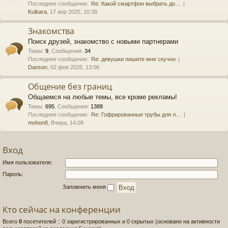
Последнее сообщение:
Re: Какой смартфон выбрать до…
Kulbara
, 17 апр 2025, 10:38
Знакомства
Поиск друзей, знакомство с новыми партнерами
Темы
:
9
,
Сообщения
:
34
Последнее сообщение:
Re: девушки пишите мне скучно
Danson
, 02 фев 2025, 13:06
Общение без границ
Общаемся на любые темы, все кроме рекламы!
Темы
:
695
,
Сообщения
:
1388
Последнее сообщение:
Re: Гофрированные трубы для л…
mohon8
, Вчера, 14:08
Вход
Имя пользователя:
Пароль:
Запомнить меня
Кто сейчас на конференции
Всего
0
посетителей :: 0 зарегистрированных и 0 скрытых (основано на активности