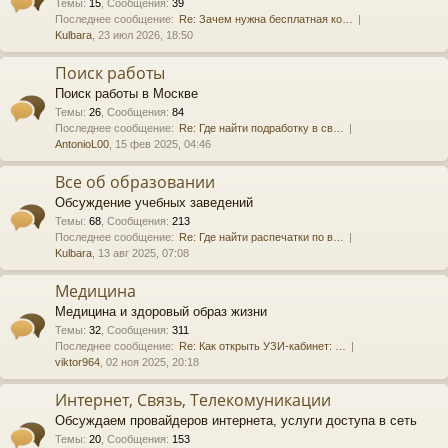
Темы
:
15
,
Сообщения
:
39
Последнее сообщение:
Re: Зачем нужна бесплатная ко…
Kulbara
, 23 июл 2026, 18:50
Поиск работы
Поиск работы в Москве
Темы
:
26
,
Сообщения
:
84
Последнее сообщение:
Re: Где найти подработку в св…
AntonioL00
, 15 фев 2025, 04:46
Все об образовании
Обсуждение учебных заведений
Темы
:
68
,
Сообщения
:
213
Последнее сообщение:
Re: Где найти распечатки по в…
Kulbara
, 13 авг 2025, 07:08
Медицина
Медицина и здоровый образ жизни
Темы
:
32
,
Сообщения
:
311
Последнее сообщение:
Re: Как открыть УЗИ-кабинет: …
viktor964
, 02 ноя 2025, 20:18
Интернет, Связь, Телекомуникации
Обсуждаем провайдеров интернета, услуги доступа в сеть
Темы
:
20
,
Сообщения
:
153