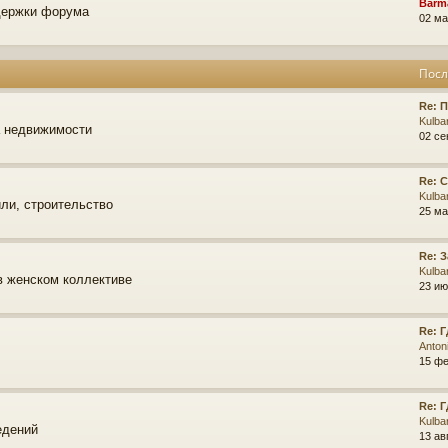
Barm
держки форума
02 ма
Посл
Re: 
Kulba
а недвижимости
02 се
Re: 
Kulba
ли, строительство
25 ма
Re: 
Kulba
в женском коллективе
23 ию
Re: 
Anton
15 фе
Re: 
Kulba
едений
13 ав