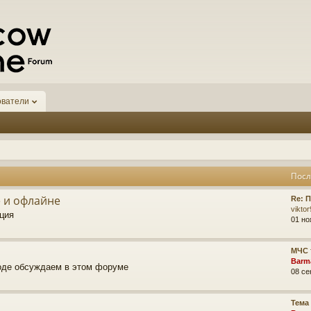
ователи
Посл
 и офлайне
Re: 
vikto
ция
01 но
МЧС 
Barm
роде обсуждаем в этом форуме
08 се
Тема