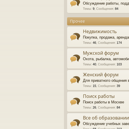
Обсуждение работы, под
Темы
:
9
,
Сообщения
:
84
Прочее
Недвижимость
Покупка, продажа, аренд
Темы
:
46
,
Сообщения
:
174
Мужской форум
Охота, рыбалка, автомоби
Темы
:
40
,
Сообщения
:
103
Женский форум
Для приватного общения 
Темы
:
15
,
Сообщения
:
39
Поиск работы
Поиск работы в Москве
Темы
:
26
,
Сообщения
:
84
Все об образовании
Обсуждение учебных зав