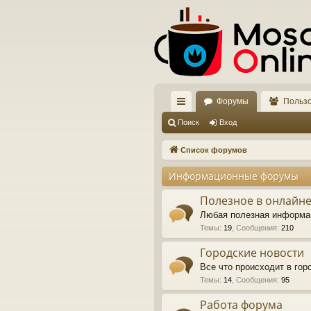
Форумы
Польз
с
Поиск
Вход
ы
Список форумов
лк
Информационные форумы
и
Полезное в онлайне
Любая полезная информа
Темы
:
19
,
Сообщения
:
210
Городские новости
Все что происходит в го
Темы
:
14
,
Сообщения
:
95
Работа форума