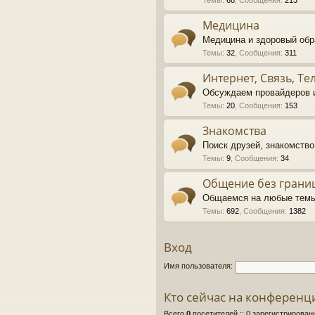
Темы
:
68
,
Сообщения
:
213
Медицина
Медицина и здоровый обр
Темы
:
32
,
Сообщения
:
311
Интернет, Связь, Т
Обсуждаем провайдеров и
Темы
:
20
,
Сообщения
:
153
Знакомства
Поиск друзей, знакомств
Темы
:
9
,
Сообщения
:
34
Общение без грани
Общаемся на любые темы
Темы
:
692
,
Сообщения
:
1382
Вход
Имя пользователя:
Кто сейчас на конференц
Всего
0
посетителей :: 0 зарегистрирован