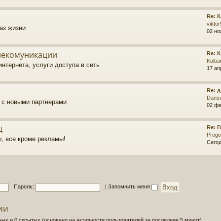
Re: 
vikto
аз жизни
02 но
елекомуникации
Re: 
Kulba
нтернета, услуги доступа в сеть
17 ап
Re: 
Dans
о с новыми партнерами
02 фе
ц
Re: 
Prog
, все кроме рекламы!
Сегод
Пароль:
|
Запомнить меня
ии
ных и 0 скрытых (основано на активности пользователей за последние 5 минут)