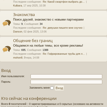
Последнее сообщение:
Re: Какой смартфон выбрать до…
Kulbara
, 17 апр 2025, 10:38
Знакомства
Поиск друзей, знакомство с новыми партнерами
Темы
:
9
,
Сообщения
:
34
Последнее сообщение:
Re: девушки пишите мне скучно
Danson
, 02 фев 2025, 13:06
Общение без границ
Общаемся на любые темы, все кроме рекламы!
Темы
:
695
,
Сообщения
:
1388
Последнее сообщение:
Re: Гофрированные трубы для л…
mohon8
, Вчера, 14:08
Вход
Имя пользователя:
Пароль:
Запомнить меня
Кто сейчас на конференции
Всего
0
посетителей :: 0 зарегистрированных и 0 скрытых (основано на активности