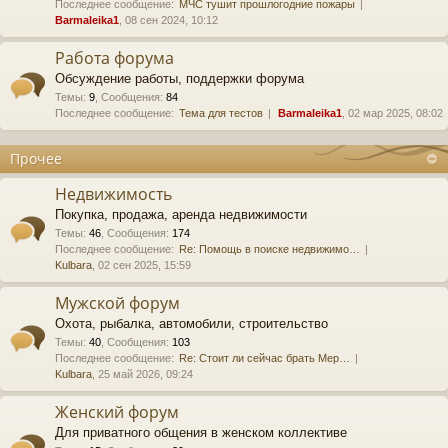
Последнее сообщение:
МЧС тушит прошлогодние пожары
Barmaleika1
, 08 сен 2024, 10:12
Работа форума
Обсуждение работы, поддержки форума
Темы
:
9
,
Сообщения
:
84
Последнее сообщение:
Тема для тестов
Barmaleika1
, 02 мар 2025, 08:02
Прочее
Недвижимость
Покупка, продажа, аренда недвижимости
Темы
:
46
,
Сообщения
:
174
Последнее сообщение:
Re: Помощь в поиске недвижимо…
Kulbara
, 02 сен 2025, 15:59
Мужской форум
Охота, рыбалка, автомобили, строительство
Темы
:
40
,
Сообщения
:
103
Последнее сообщение:
Re: Стоит ли сейчас брать Мер…
Kulbara
, 25 май 2026, 09:24
Женский форум
Для приватного общения в женском коллективе