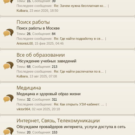
Темы
:
15
,
Сообщения
:
39
Последнее сообщение:
Re: Зачем нужна бесплатная ко…
Kulbara
, 23 июл 2026, 18:50
Поиск работы
Поиск работы в Москве
Темы
:
26
,
Сообщения
:
84
Последнее сообщение:
Re: Где найти подработку в св…
AntonioL00
, 15 фев 2025, 04:46
Все об образовании
Обсуждение учебных заведений
Темы
:
68
,
Сообщения
:
213
Последнее сообщение:
Re: Где найти распечатки по в…
Kulbara
, 13 авг 2025, 07:08
Медицина
Медицина и здоровый образ жизни
Темы
:
32
,
Сообщения
:
311
Последнее сообщение:
Re: Как открыть УЗИ-кабинет: …
viktor964
, 02 ноя 2025, 20:18
Интернет, Связь, Телекомуникации
Обсуждаем провайдеров интернета, услуги доступа в сеть
Темы
:
20
,
Сообщения
:
153