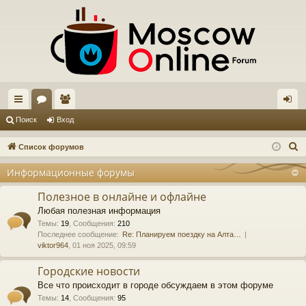
с
ор
ол
хо
Поиск
Вход
ы
ум
ьз
д
П
Список форумов
лк
ы
ов
о
Информационные форумы
и
и
ат
с
Полезное в онлайне и офлайне
ел
к
Любая полезная информация
и
Темы
:
19
,
Сообщения
:
210
Последнее сообщение:
Re: Планируем поездку на Алта…
viktor964
, 01 ноя 2025, 09:59
Городские новости
Все что происходит в городе обсуждаем в этом форуме
Темы
:
14
,
Сообщения
:
95