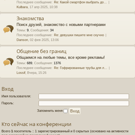
Последнее сообщение:
Re: Какой смартфон выбрать до…
Kulbara
, 17 апр 2025, 10:38
Знакомства
Поиск друзей, знакомство с новыми партнерами
Темы
:
9
,
Сообщения
:
34
Последнее сообщение:
Re: девушки пишите мне скучно
Danson
, 02 фев 2025, 13:06
Общение без границ
Общаемся на любые темы, все кроме рекламы!
Темы
:
689
,
Сообщения
:
1376
Последнее сообщение:
Re: Гофрированные трубы для л…
Lossif
, Вчера, 15:26
Вход
Имя пользователя:
Пароль:
Запомнить меня
Кто сейчас на конференции
Всего
1
посетитель :: 1 зарегистрированный и 0 скрытых (основано на активности