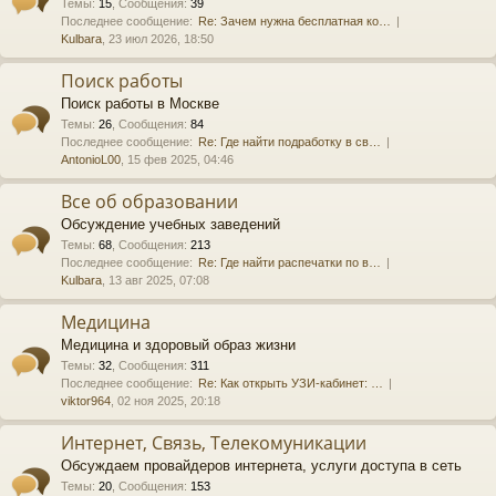
Темы
:
15
,
Сообщения
:
39
Последнее сообщение:
Re: Зачем нужна бесплатная ко…
Kulbara
, 23 июл 2026, 18:50
Поиск работы
Поиск работы в Москве
Темы
:
26
,
Сообщения
:
84
Последнее сообщение:
Re: Где найти подработку в св…
AntonioL00
, 15 фев 2025, 04:46
Все об образовании
Обсуждение учебных заведений
Темы
:
68
,
Сообщения
:
213
Последнее сообщение:
Re: Где найти распечатки по в…
Kulbara
, 13 авг 2025, 07:08
Медицина
Медицина и здоровый образ жизни
Темы
:
32
,
Сообщения
:
311
Последнее сообщение:
Re: Как открыть УЗИ-кабинет: …
viktor964
, 02 ноя 2025, 20:18
Интернет, Связь, Телекомуникации
Обсуждаем провайдеров интернета, услуги доступа в сеть
Темы
:
20
,
Сообщения
:
153