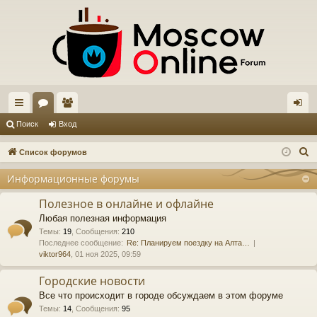
с
ор
ол
хо
Поиск
Вход
ы
ум
ьз
д
П
Список форумов
лк
ы
ов
о
Информационные форумы
и
и
ат
с
Полезное в онлайне и офлайне
ел
к
Любая полезная информация
и
Темы
:
19
,
Сообщения
:
210
Последнее сообщение:
Re: Планируем поездку на Алта…
viktor964
, 01 ноя 2025, 09:59
Городские новости
Все что происходит в городе обсуждаем в этом форуме
Темы
:
14
,
Сообщения
:
95