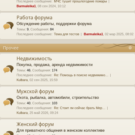
Последнее сообщение:
МЧС тушит прошлогодние пожары
Barmaleika1
, 08 сен 2024, 10:12
Работа форума
Обсуждение работы, поддержки форума
Темы
:
9
,
Сообщения
:
84
Последнее сообщение:
Тема для тестов
Barmaleika1
, 02 мар 2025, 08:02
Прочее
Недвижимость
Покупка, продажа, аренда недвижимости
Темы
:
46
,
Сообщения
:
174
Последнее сообщение:
Re: Помощь в поиске недвижимо…
Kulbara
, 02 сен 2025, 15:59
Мужской форум
Охота, рыбалка, автомобили, строительство
Темы
:
40
,
Сообщения
:
103
Последнее сообщение:
Re: Стоит ли сейчас брать Мер…
Kulbara
, 25 май 2026, 09:24
Женский форум
Для приватного общения в женском коллективе