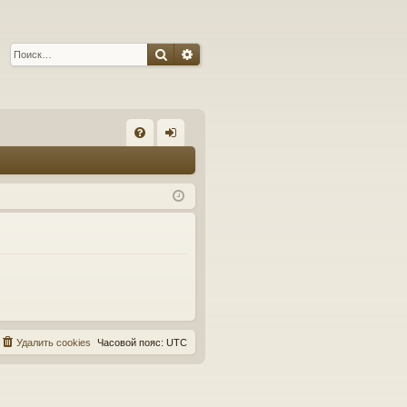
Поиск
Расширенный поиск
С
FA
хо
Q
д
Удалить cookies
Часовой пояс:
UTC