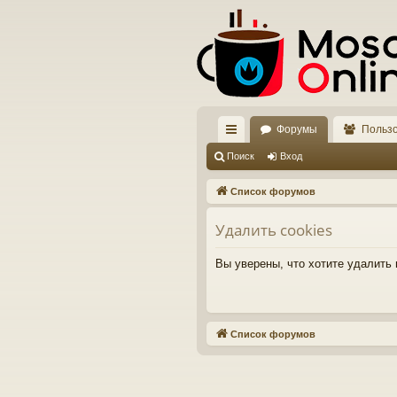
Форумы
Польз
с
Поиск
Вход
ы
Список форумов
лк
Удалить cookies
и
Вы уверены, что хотите удалить
Список форумов