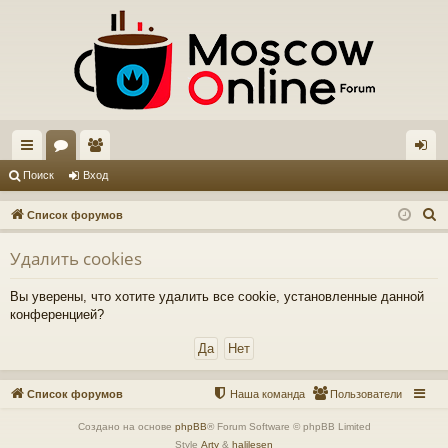
с
ор
ол
хо
Поиск
Вход
ы
ум
ьз
д
П
Список форумов
лк
ы
ов
о
Удалить cookies
и
и
ат
с
ел
Вы уверены, что хотите удалить все cookie, установленные данной
к
конференцией?
и
Список форумов
Наша команда
Пользователи
Создано на основе
phpBB
® Forum Software © phpBB Limited
Style
Arty
&
halilesen