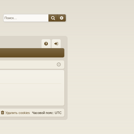
Поиск
Расширенный поиск
С
FA
хо
Q
д
Удалить cookies
Часовой пояс:
UTC