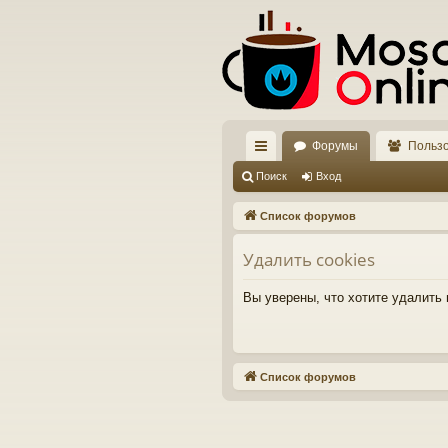
Форумы
Польз
с
Поиск
Вход
ы
Список форумов
лк
Удалить cookies
и
Вы уверены, что хотите удалить
Список форумов