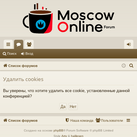
с
ор
ол
хо
Поиск
Вход
ы
ум
ьз
д
П
Список форумов
лк
ы
ов
о
Удалить cookies
и
и
ат
с
ел
Вы уверены, что хотите удалить все cookie, установленные данной
к
конференцией?
и
Список форумов
Наша команда
Пользователи
Создано на основе
phpBB
® Forum Software © phpBB Limited
Style
Arty
&
halilesen