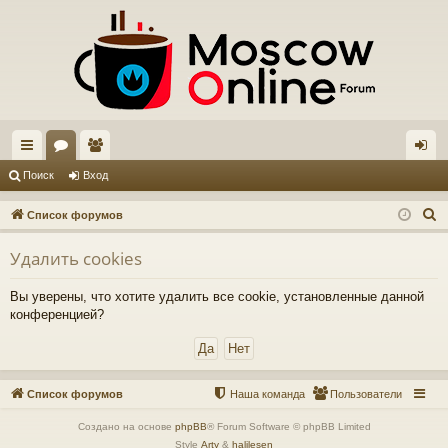
с
ор
ол
хо
Поиск
Вход
ы
ум
ьз
д
П
Список форумов
лк
ы
ов
о
Удалить cookies
и
и
ат
с
ел
Вы уверены, что хотите удалить все cookie, установленные данной
к
конференцией?
и
Список форумов
Наша команда
Пользователи
Создано на основе
phpBB
® Forum Software © phpBB Limited
Style
Arty
&
halilesen