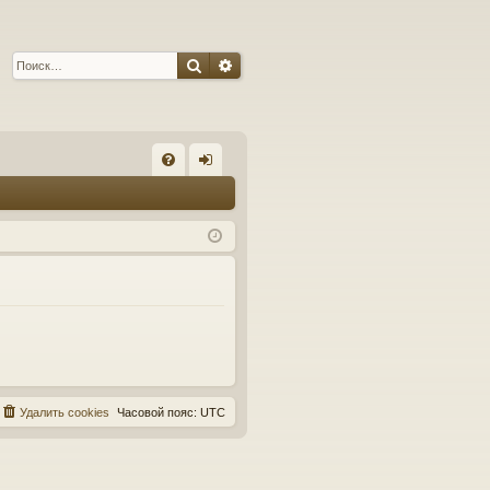
Поиск
Расширенный поиск
С
FA
хо
Q
д
Удалить cookies
Часовой пояс:
UTC