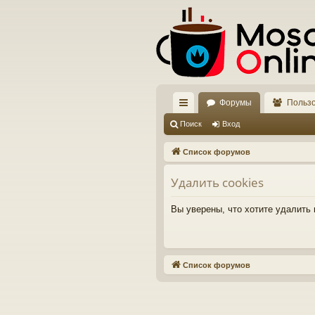
Форумы
Польз
с
Поиск
Вход
ы
Список форумов
лк
Удалить cookies
и
Вы уверены, что хотите удалить
Список форумов