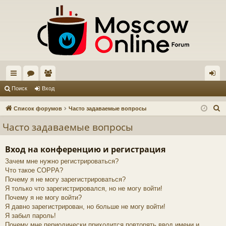
с
ор
ол
хо
Поиск
Вход
ы
ум
ьз
д
П
Список форумов
Часто задаваемые вопросы
лк
ы
ов
о
Часто задаваемые вопросы
и
и
ат
с
Вход на конференцию и регистрация
ел
к
Зачем мне нужно регистрироваться?
и
Что такое COPPA?
Почему я не могу зарегистрироваться?
Я только что зарегистрировался, но не могу войти!
Почему я не могу войти?
Я давно зарегистрирован, но больше не могу войти!
Я забыл пароль!
Почему мне периодически приходится повторять ввод имени и