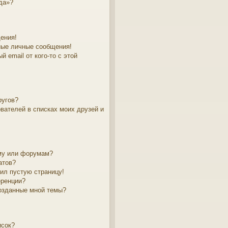
да»?
ения!
ные личные сообщения!
 email от кого-то с этой
ругов?
вателей в списках моих друзей и
му или форумам?
атов?
чил пустую страницу!
еренции?
созданные мной темы?
исок?