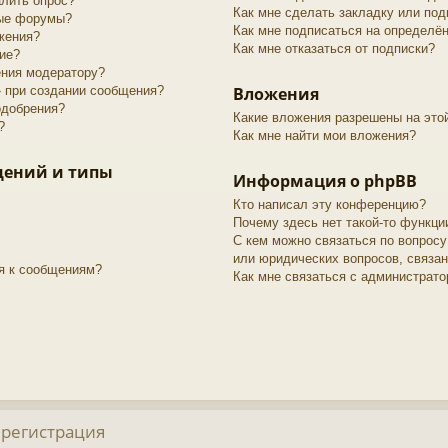
алить опрос?
Как мне сделать закладку или по
рые форумы?
Как мне подписаться на определё
жения?
Как мне отказаться от подписки?
ие?
ения модератору?
» при создании сообщения?
Вложения
одобрения?
Какие вложения разрешены на это
?
Как мне найти мои вложения?
щений и типы
Информация о phpBB
Кто написал эту конференцию?
Почему здесь нет такой-то функци
С кем можно связаться по вопросу
или юридических вопросов, связа
я к сообщениям?
Как мне связаться с администрат
 регистрация