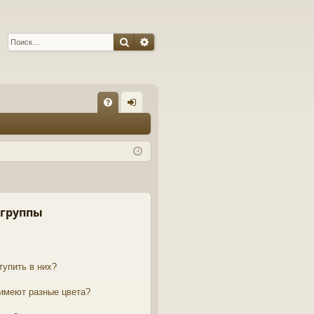
Поиск
Расширенный поиск
С
FA
хо
Q
д
 группы
тупить в них?
 имеют разные цвета?