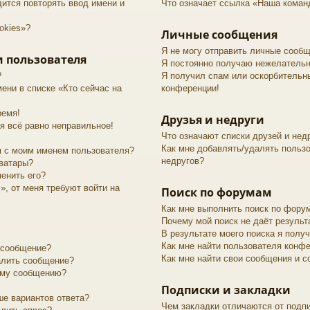
ится повторять ввод имени и
Что означает ссылка «Наша коман
okies»?
Личные сообщения
Я не могу отправить личные сообщ
 пользователя
Я постоянно получаю нежелатель
?
Я получил спам или оскорбительный
ени в списке «Кто сейчас на
конференции!
ремя!
Друзья и недруги
я всё равно неправильное!
Что означают списки друзей и нед
Как мне добавлять/удалять пользо
м с моим именем пользователя?
недругов?
аватары?
менить его?
», от меня требуют войти на
Поиск по форумам
Как мне выполнить поиск по фору
Почему мой поиск не даёт результ
В результате моего поиска я полу
Как мне найти пользователя конф
 сообщение?
Как мне найти свои сообщения и 
алить сообщение?
оему сообщению?
Подписки и закладки
ше вариантов ответа?
Чем закладки отличаются от подп