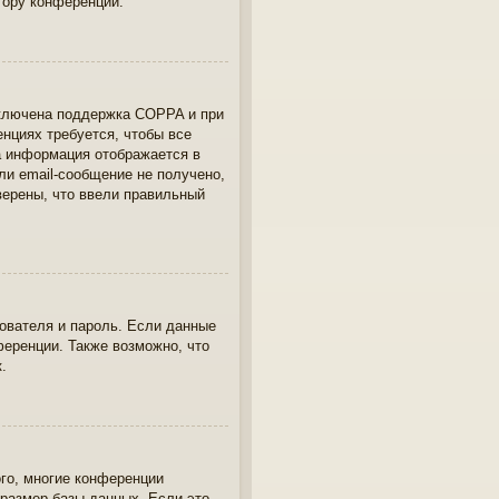
тору конференции.
включена поддержка COPPA и при
енциях требуется, чтобы все
а информация отображается в
ли email-сообщение не получено,
верены, что ввели правильный
ователя и пароль. Если данные
ференции. Также возможно, что
.
ого, многие конференции
размер базы данных. Если это