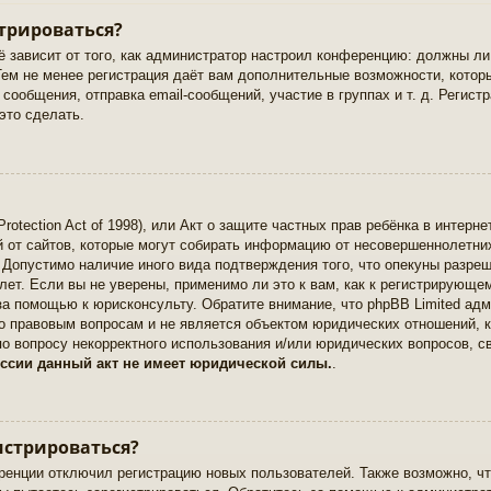
трироваться?
ё зависит от того, как администратор настроил конференцию: должны ли
Тем не менее регистрация даёт вам дополнительные возможности, кото
сообщения, отправка email-сообщений, участие в группах и т. д. Регистр
это сделать.
Protection Act of 1998), или Акт о защите частных прав ребёнка в интерне
от сайтов, которые могут собирать информацию от несовершеннолетних
 Допустимо наличие иного вида подтверждения того, что опекуны разре
ет. Если вы не уверены, применимо ли это к вам, как к регистрирующем
за помощью к юрисконсульту. Обратите внимание, что phpBB Limited ад
о правовым вопросам и не является объектом юридических отношений, к
по вопросу некорректного использования и/или юридических вопросов, с
ссии данный акт не имеет юридической силы.
.
истрироваться?
енции отключил регистрацию новых пользователей. Также возможно, чт