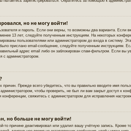
вы пытаетесь зарегистрироваться. Обратитесь за помощью к администра
ировался, но не могу войти!
ьзователя и пароль. Если они верны, то возможны два варианта. Если 
 менее 13 лет, следуйте полученным инструкциям. На некоторых конфер
вированы пользователями или администратором до входа в систему. Эт
 было прислано email-сообщение, следуйте полученным инструкциям. Ес
правильный адрес email либо он заблокирован спам-фильтром. Если вы у
ся с администратором.
?
 причин. Прежде всего убедитесь, что вы правильно вводите имя польз
 администратором, чтобы проверить, не был ли вам закрыт доступ к кон
 конференции, свяжитесь с администратором для исправления настроек
н, но больше не могу войти!
ой-то причине деактивировал или удалил вашу учётную запись. Кроме т
телей, длительное время не оставляющих сообщения, чтобы уменьшить 