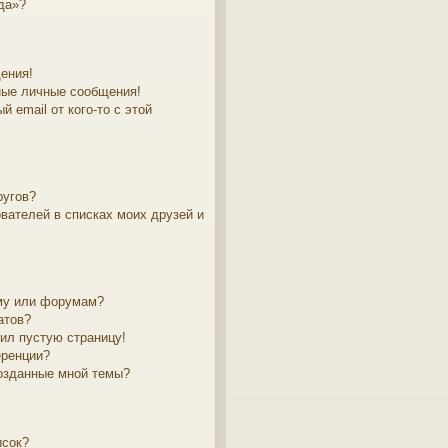
да»?
ения!
ные личные сообщения!
 email от кого-то с этой
ругов?
вателей в списках моих друзей и
му или форумам?
атов?
чил пустую страницу!
еренции?
созданные мной темы?
исок?