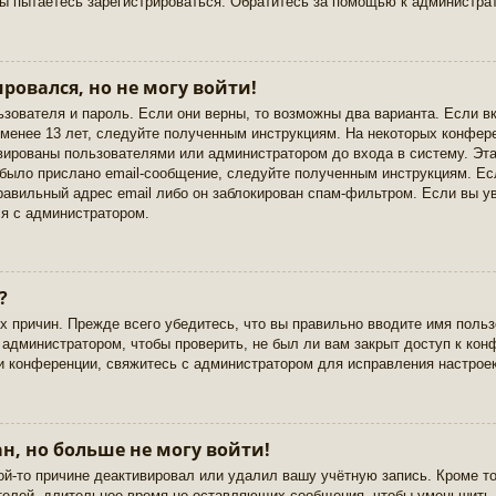
вы пытаетесь зарегистрироваться. Обратитесь за помощью к администра
ировался, но не могу войти!
ьзователя и пароль. Если они верны, то возможны два варианта. Если 
 менее 13 лет, следуйте полученным инструкциям. На некоторых конфер
вированы пользователями или администратором до входа в систему. Эт
 было прислано email-сообщение, следуйте полученным инструкциям. Ес
правильный адрес email либо он заблокирован спам-фильтром. Если вы у
ся с администратором.
?
 причин. Прежде всего убедитесь, что вы правильно вводите имя польз
 администратором, чтобы проверить, не был ли вам закрыт доступ к кон
 конференции, свяжитесь с администратором для исправления настроек
н, но больше не могу войти!
ой-то причине деактивировал или удалил вашу учётную запись. Кроме т
телей, длительное время не оставляющих сообщения, чтобы уменьшить 