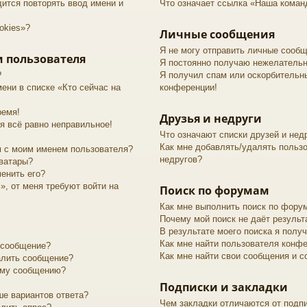
ится повторять ввод имени и
Что означает ссылка «Наша коман
okies»?
Личные сообщения
Я не могу отправить личные сообщ
 пользователя
Я постоянно получаю нежелатель
?
Я получил спам или оскорбительный
ени в списке «Кто сейчас на
конференции!
ремя!
Друзья и недруги
я всё равно неправильное!
Что означают списки друзей и нед
Как мне добавлять/удалять пользо
м с моим именем пользователя?
недругов?
аватары?
менить его?
», от меня требуют войти на
Поиск по форумам
Как мне выполнить поиск по фору
Почему мой поиск не даёт результ
В результате моего поиска я полу
Как мне найти пользователя конф
 сообщение?
Как мне найти свои сообщения и 
алить сообщение?
оему сообщению?
Подписки и закладки
ше вариантов ответа?
Чем закладки отличаются от подп