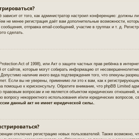
трироваться?
ё зависит от того, как администратор настроил конференцию: должны ли
Тем не менее регистрация даёт вам дополнительные возможности, кото
сообщения, отправка email-сообщений, участие в группах и т. д. Регистр
это сделать.
Protection Act of 1998), или Акт о защите частных прав ребёнка в интерне
от сайтов, которые могут собирать информацию от несовершеннолетних
 Допустимо наличие иного вида подтверждения того, что опекуны разре
ет. Если вы не уверены, применимо ли это к вам, как к регистрирующем
за помощью к юрисконсульту. Обратите внимание, что phpBB Limited ад
о правовым вопросам и не является объектом юридических отношений, к
по вопросу некорректного использования и/или юридических вопросов, с
ссии данный акт не имеет юридической силы.
.
истрироваться?
енции отключил регистрацию новых пользователей. Также возможно, чт