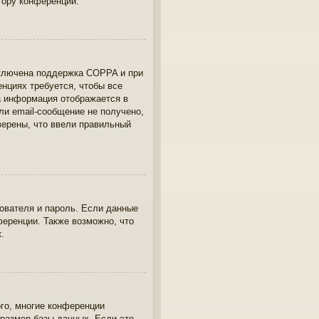
тору конференции.
включена поддержка COPPA и при
енциях требуется, чтобы все
а информация отображается в
ли email-сообщение не получено,
верены, что ввели правильный
ователя и пароль. Если данные
ференции. Также возможно, что
.
ого, многие конференции
размер базы данных. Если это