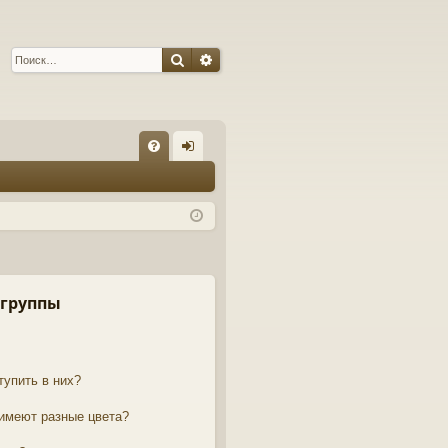
Поиск
Расширенный поиск
С
FA
хо
Q
д
 группы
тупить в них?
 имеют разные цвета?