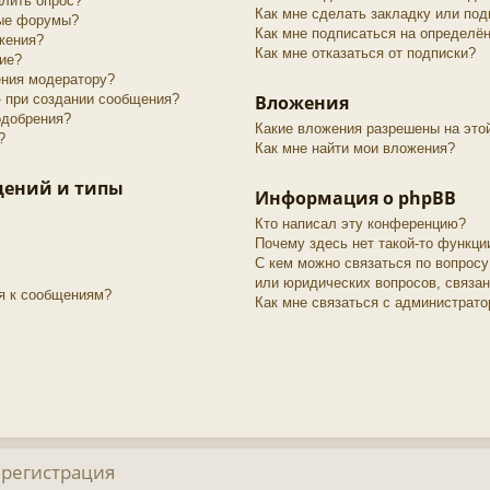
алить опрос?
Как мне сделать закладку или по
рые форумы?
Как мне подписаться на определё
жения?
Как мне отказаться от подписки?
ие?
ения модератору?
» при создании сообщения?
Вложения
одобрения?
Какие вложения разрешены на это
?
Как мне найти мои вложения?
щений и типы
Информация о phpBB
Кто написал эту конференцию?
Почему здесь нет такой-то функци
С кем можно связаться по вопросу
или юридических вопросов, связа
я к сообщениям?
Как мне связаться с администрат
 регистрация