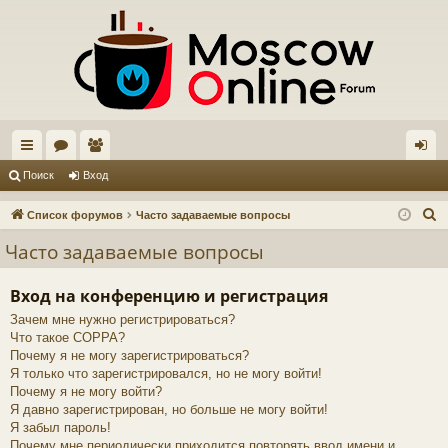
с
ор
ол
хо
Поиск
Вход
ы
ум
ьз
д
П
Список форумов
Часто задаваемые вопросы
лк
ы
ов
о
Часто задаваемые вопросы
и
и
ат
с
Вход на конференцию и регистрация
ел
к
Зачем мне нужно регистрироваться?
и
Что такое COPPA?
Почему я не могу зарегистрироваться?
Я только что зарегистрировался, но не могу войти!
Почему я не могу войти?
Я давно зарегистрирован, но больше не могу войти!
Я забыл пароль!
Почему мне периодически приходится повторять ввод имени и