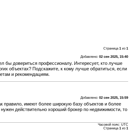
Страница
1
из
1
Добавлено:
02 сен 2025, 15:40
тел бы довериться профессионалу. Интересует, кто лучше
рогих объектах? Подскажите, к кому лучше обратиться, если
ветам и рекомендациям.
Добавлено:
02 сен 2025, 15:59
как правило, имеют более широкую базу объектов и более
бе нужен действительно хороший
брокер по недвижимости
, то
Часовой пояс:
UTC
Страница
1
из
1