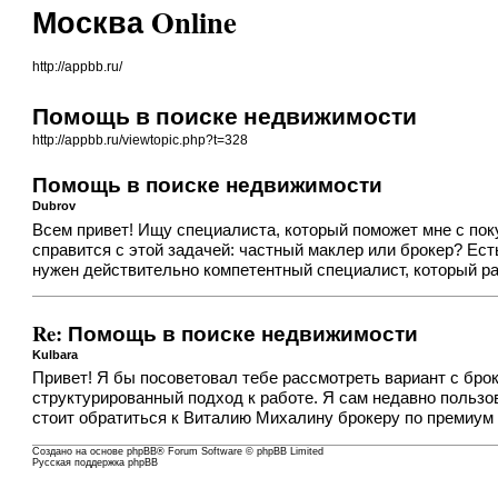
Москва Online
http://appbb.ru/
Помощь в поиске недвижимости
http://appbb.ru/viewtopic.php?t=328
Помощь в поиске недвижимости
Dubrov
Всем привет! Ищу специалиста, который поможет мне с пок
справится с этой задачей: частный маклер или брокер? Ест
нужен действительно компетентный специалист, который р
Re: Помощь в поиске недвижимости
Kulbara
Привет! Я бы посоветовал тебе рассмотреть вариант с брок
структурированный подход к работе. Я сам недавно пользо
стоит обратиться к Виталию Михалину брокеру по премиум
Создано на основе
phpBB
® Forum Software © phpBB Limited
Русская поддержка phpBB