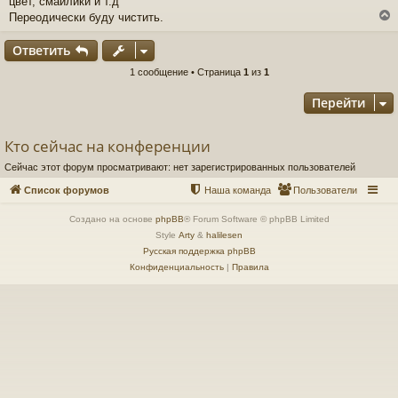
цвет, смайлики и т.д
б
щ
Переодически буду чистить.
е
н
Ответить
и
е
у
1 сообщение • Страница
1
из
1
т
Перейти
ь
с
Кто сейчас на конференции
к
Сейчас этот форум просматривают: нет зарегистрированных пользователей
ч
Список форумов
Наша команда
Пользователи
Создано на основе
phpBB
® Forum Software © phpBB Limited
у
Style
Arty
&
halilesen
Русская поддержка phpBB
Конфиденциальность
|
Правила