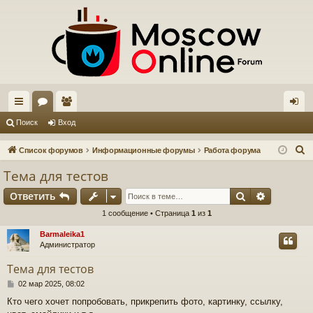
с
ор
ол
хо
Поиск
Вход
ы
ум
ьз
д
П
Список форумов
Информационные форумы
Работа форума
лк
ы
ов
о
Тема для тестов
и
и
ат
Поиск
Расшире
Ответить
с
ел
к
1 сообщение • Страница
1
из
1
и
Barmaleika1
Администратор
Тема для тестов
С
02 мар 2025, 08:02
о
Кто чего хочет попробовать, прикрепить фото, картинку, ссылку,
о