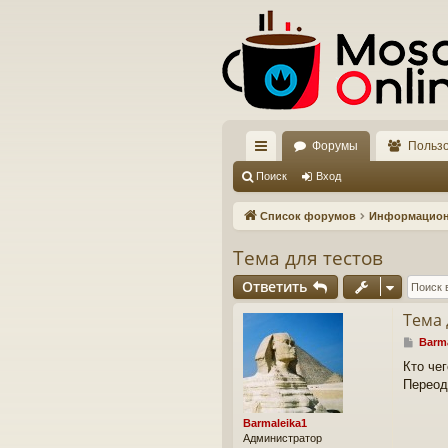
Форумы
Польз
с
Поиск
Вход
ы
Список форумов
Информацио
лк
Тема для тестов
и
Ответить
Тема 
С
Barma
о
Кто чег
о
Переод
б
щ
е
Barmaleika1
н
Администратор
и