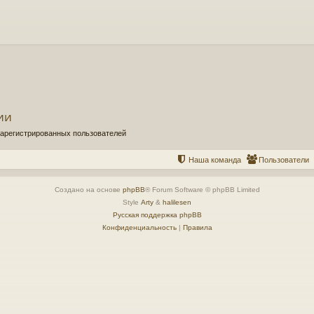
ии
зарегистрированных пользователей
Наша команда
Пользователи
Создано на основе
phpBB
® Forum Software © phpBB Limited
Style
Arty
&
halilesen
Русская поддержка phpBB
Конфиденциальность
|
Правила