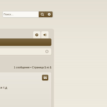
Поиск
Расширенный поиск
С
FA
хо
Q
д
1 сообщение • Страница
1
из
1
и т.д