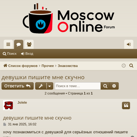
с
ор
ол
хо
Поиск
Вход
ы
ум
ьз
д
П
Список форумов
Прочее
Знакомства
лк
ы
ов
о
девушки пишите мне скучно
и
и
ат
Поиск
Расшире
Ответить
с
ел
к
2 сообщения • Страница
1
из
1
и
Jolele
девушки пишите мне скучно
С
31 янв 2025, 16:02
о
хочу познакомиться с девушкой для серьёзных отношений пишите
о