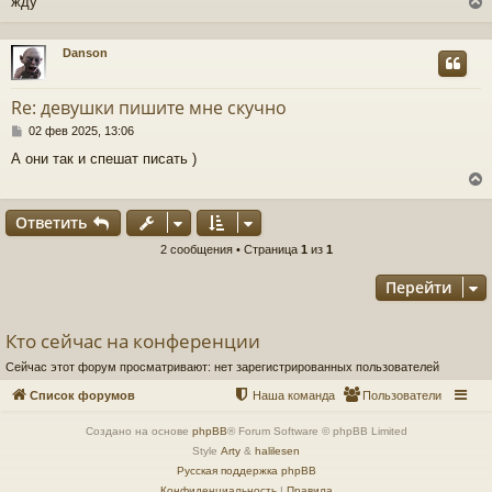
жду
б
щ
е
н
Danson
и
у
е
т
Re: девушки пишите мне скучно
ь
с
С
02 фев 2025, 13:06
о
А они так и спешат писать )
к
о
б
щ
ч
е
Ответить
н
и
у
2 сообщения • Страница
1
из
1
е
у
т
Перейти
ь
с
Кто сейчас на конференции
к
Сейчас этот форум просматривают: нет зарегистрированных пользователей
ч
Список форумов
Наша команда
Пользователи
Создано на основе
phpBB
® Forum Software © phpBB Limited
у
Style
Arty
&
halilesen
Русская поддержка phpBB
Конфиденциальность
|
Правила