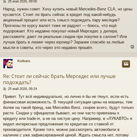
С
25 май 2026, 09:00
о
Народ, нужен совет. Хочу купить новый Mercedes-Benz CLA, но цены
о
кусаются. Стоит ли брать сейчас в кредит под какой-нибудь
б
щ
акционный процент или есть смысл подождать пару месяцев?
е
Прогнозы по курсу валют тоже не радуют — боюсь, что ещё
н
подорожает. Кто недавно покупал новый Мерседес у дилера,
и
расскажите: дают ли реальные скидки при покупке в салоне? Или
е
лучше брать в лизинг через юрлицо? Заранее спасибо за любые
мысли и советы, кто через это недавно прошёл.
Kulbara
у
т
Re: Стоит ли сейчас брать Мерседес или лучше
ь
подождать?
с
С
25 май 2026, 09:24
к
о
Привет. Тут всё индивидуально, но лично я бы не тянул, если есть
о
финансовая возможность. В текущей ситуации цены на машины, тем
б
ч
щ
более на такой бренд, как Mercedes-Benz, скорее всего, будут только
е
расти. Скидки у официалов бывают, но они часто привязаны к
н
кредиту или trade-in, а не на чистую цену. Например, в «ЛУКАВТО» я
у
и
видел интересные предложения по кредитам со ставкой от
е
производителя. Кроме того, можно рассмотреть автомобили в
наличии с уже зафиксированной ценой. Ждать смысла нет, потому