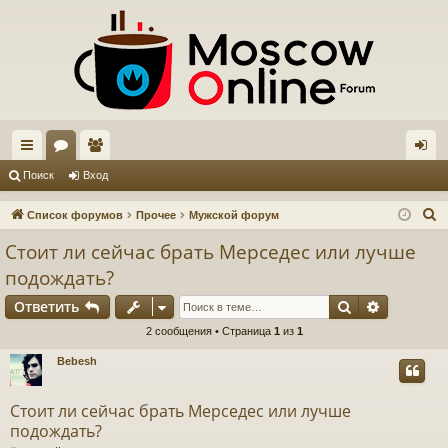
с
ор
ол
хо
Поиск
Вход
ы
ум
ьз
д
П
Список форумов
Прочее
Мужской форум
лк
ы
ов
о
Стоит ли сейчас брать Мерседес или лучше
и
и
ат
подождать?
с
ел
Поиск
Расшире
к
Ответить
и
2 сообщения • Страница
1
из
1
Bebesh
Стоит ли сейчас брать Мерседес или лучше
подождать?