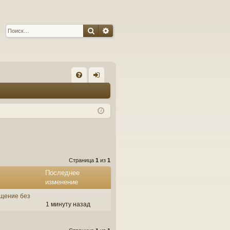
Поиск
Расширенный поиск
С
FA
хо
Q
д
Страница
1
из
1
Последнее
изменение
щение без
1 минуту назад