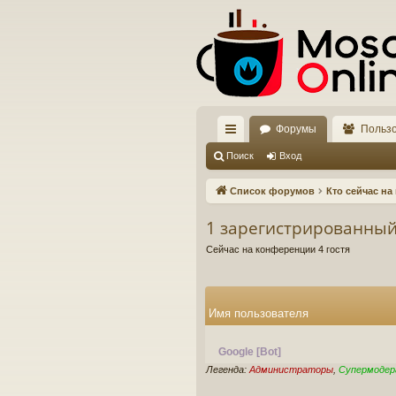
Форумы
Польз
с
Поиск
Вход
ы
Список форумов
Кто сейчас н
лк
1 зарегистрированный
и
Сейчас на конференции 4 гостя
Имя пользователя
Google [Bot]
Легенда:
Администраторы
,
Супермоде