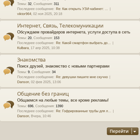
Темы
:
32
,
Сообщения
:
311
Последнее сообщение:
Re: Как открыть УЗИ-кабинет: …
viktor964
, 02 ноя 2025, 20:18
Интернет, Связь, Телекомуникации
Обсуждаем провайдеров интернета, услуги доступа в сеть
Темы
:
20
,
Сообщения
:
153
Последнее сообщение:
Re: Какой смартфон выбрать до…
Kulbara
, 17 апр 2025, 10:38
Знакомства
Поиск друзей, знакомство с новыми партнерами
Темы
:
9
,
Сообщения
:
34
Последнее сообщение:
Re: девушки пишите мне скучно
Danson
, 02 фев 2025, 13:06
Общение без границ
Общаемся на любые темы, все кроме рекламы!
Темы
:
696
,
Сообщения
:
1390
Последнее сообщение:
Re: Гофрированные трубы для л…
Danson
, Вчера, 10:46
Перейти