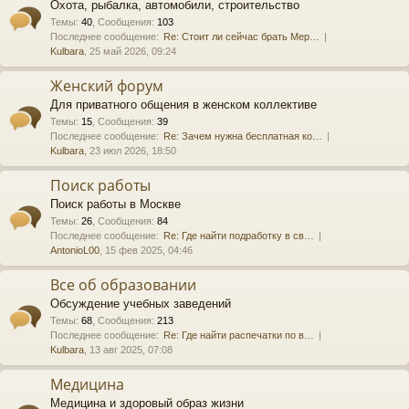
Охота, рыбалка, автомобили, строительство
Темы
:
40
,
Сообщения
:
103
Последнее сообщение:
Re: Стоит ли сейчас брать Мер…
Kulbara
, 25 май 2026, 09:24
Женский форум
Для приватного общения в женском коллективе
Темы
:
15
,
Сообщения
:
39
Последнее сообщение:
Re: Зачем нужна бесплатная ко…
Kulbara
, 23 июл 2026, 18:50
Поиск работы
Поиск работы в Москве
Темы
:
26
,
Сообщения
:
84
Последнее сообщение:
Re: Где найти подработку в св…
AntonioL00
, 15 фев 2025, 04:46
Все об образовании
Обсуждение учебных заведений
Темы
:
68
,
Сообщения
:
213
Последнее сообщение:
Re: Где найти распечатки по в…
Kulbara
, 13 авг 2025, 07:08
Медицина
Медицина и здоровый образ жизни