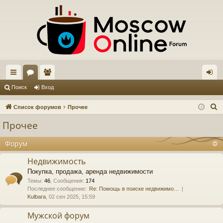
с
ор
ол
хо
Поиск
Вход
ы
ум
ьз
д
П
Список форумов
Прочее
лк
ы
ов
о
Прочее
и
и
ат
с
Форум
ел
к
Недвижимость
и
Покупка, продажа, аренда недвижимости
Темы
:
46
,
Сообщения
:
174
Последнее сообщение:
Re: Помощь в поиске недвижимо…
Kulbara
, 02 сен 2025, 15:59
Мужской форум