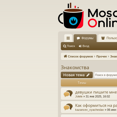
Форумы
Польз
с
Поиск
Вход
ы
Список форумов
Прочее
Знак
лк
Знакомства
и
Новая тема
Темы
девушки пишите мне
Jolele
»
31 янв 2025, 16:02
Как оформиться на р
kazancev_vyacheslav
»
06 июн 