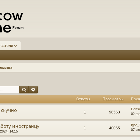
ователи
омства
Поиск
Расширенный поиск
Ответы
Просмотры
Посл
 скучно
Dans
1
98563
02 фе
аботу иностранцу
Igor
1
40065
07 ию
2024, 14:15