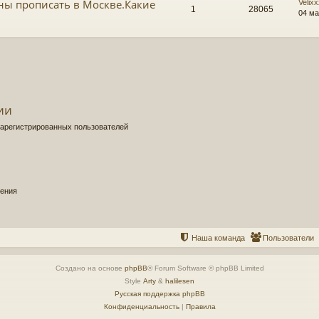
ны прописать в Москве.Какие
Velix
1
28065
04 ма
ии
зарегистрированных пользователей
щения
Наша команда
Пользователи
Создано на основе
phpBB
® Forum Software © phpBB Limited
Style
Arty
&
halilesen
Русская поддержка phpBB
Конфиденциальность
|
Правила