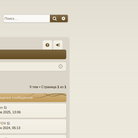
Поиск
Расширенный поиск
С
FA
хо
Q
д
9 тем • Страница
1
из
1
еднее сообщение
on
в 2025, 13:06
_FOX
н 2024, 05:13