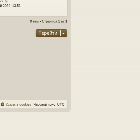
xxx
й 2024, 13:51
9 тем • Страница
1
из
1
Перейти
Удалить cookies
Часовой пояс:
UTC