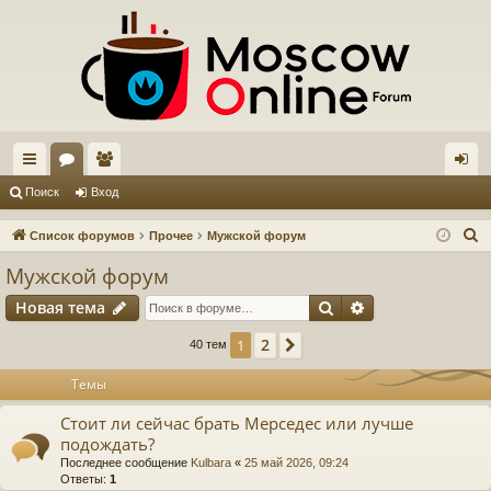
с
ор
ол
хо
Поиск
Вход
ы
ум
ьз
д
П
Список форумов
Прочее
Мужской форум
лк
ы
ов
о
Мужской форум
и
и
ат
Поиск
Расширенный п
Новая тема
с
ел
к
2
1
След.
40 тем
и
Темы
Стоит ли сейчас брать Мерседес или лучше
подождать?
Последнее сообщение
Kulbara
«
25 май 2026, 09:24
Ответы:
1