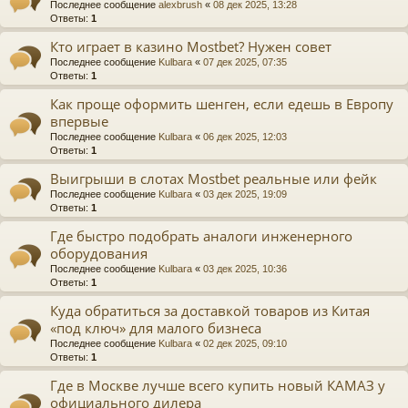
Последнее сообщение
alexbrush
«
08 дек 2025, 13:28
Ответы:
1
Кто играет в казино Mostbet? Нужен совет
Последнее сообщение
Kulbara
«
07 дек 2025, 07:35
Ответы:
1
Как проще оформить шенген, если едешь в Европу
впервые
Последнее сообщение
Kulbara
«
06 дек 2025, 12:03
Ответы:
1
Выигрыши в слотах Mostbet реальные или фейк
Последнее сообщение
Kulbara
«
03 дек 2025, 19:09
Ответы:
1
Где быстро подобрать аналоги инженерного
оборудования
Последнее сообщение
Kulbara
«
03 дек 2025, 10:36
Ответы:
1
Куда обратиться за доставкой товаров из Китая
«под ключ» для малого бизнеса
Последнее сообщение
Kulbara
«
02 дек 2025, 09:10
Ответы:
1
Где в Москве лучше всего купить новый КАМАЗ у
официального дилера