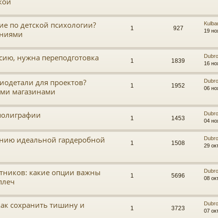
кой
ие по детской психологии?
Kulba
1
927
19 но
ениями
сию, нужна переподготовка
Dubr
1
1839
16 но
диодетали для проектов?
Dubr
1
1952
06 но
ми магазинами
 полиграфии
Dubr
1
1453
04 но
анию идеальной гардеробной
Dubr
1
1508
29 ок
тников: какие опции важны
Dubr
1
5696
08 ок
плеч
как сохранить тишину и
Dubr
1
3723
07 ок