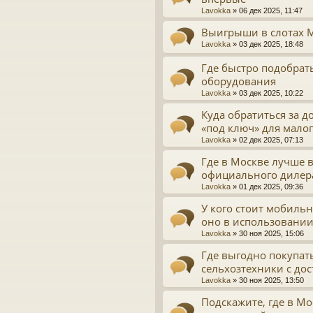
Lavokka
»
06 дек 2025, 11:47
Выигрыши в слотах M
Lavokka
»
03 дек 2025, 18:48
Где быстро подобрат
оборудования
Lavokka
»
03 дек 2025, 10:22
Куда обратиться за д
«под ключ» для малог
Lavokka
»
02 дек 2025, 07:13
Где в Москве лучше 
официального дилер
Lavokka
»
01 дек 2025, 09:36
У кого стоит мобильн
оно в использовани
Lavokka
»
30 ноя 2025, 15:06
Где выгодно покупать
сельхозтехники с до
Lavokka
»
30 ноя 2025, 13:50
Подскажите, где в М