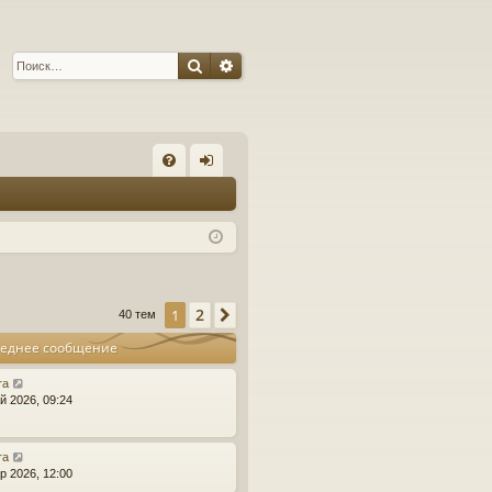
Поиск
Расширенный поиск
С
FA
хо
Q
д
2
1
След.
40 тем
еднее сообщение
ra
й 2026, 09:24
ra
р 2026, 12:00