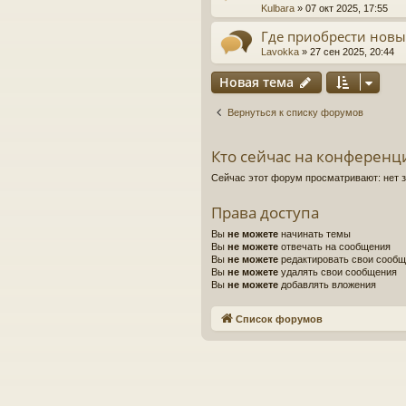
Kulbara
»
07 окт 2025, 17:55
Где приобрести новы
Lavokka
»
27 сен 2025, 20:44
Новая тема
Вернуться к списку форумов
Кто сейчас на конференц
Сейчас этот форум просматривают: нет 
Права доступа
Вы
не можете
начинать темы
Вы
не можете
отвечать на сообщения
Вы
не можете
редактировать свои сооб
Вы
не можете
удалять свои сообщения
Вы
не можете
добавлять вложения
Список форумов