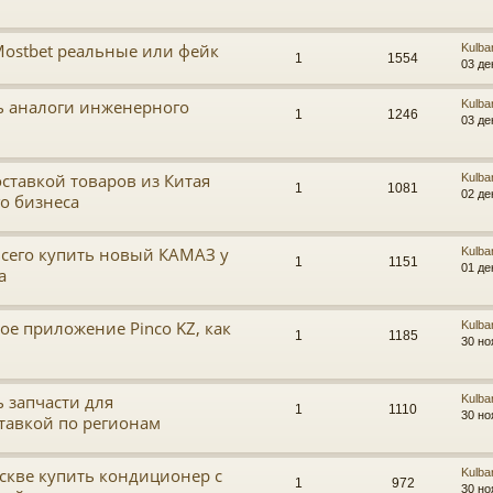
ostbet реальные или фейк
Kulba
1
1554
03 де
ь аналоги инженерного
Kulba
1
1246
03 де
оставкой товаров из Китая
Kulba
1
1081
02 де
о бизнеса
всего купить новый КАМАЗ у
Kulba
1
1151
01 де
а
ое приложение Pinco KZ, как
Kulba
1
1185
30 но
и
 запчасти для
Kulba
1
1110
30 но
ставкой по регионам
оскве купить кондиционер с
Kulba
1
972
30 но