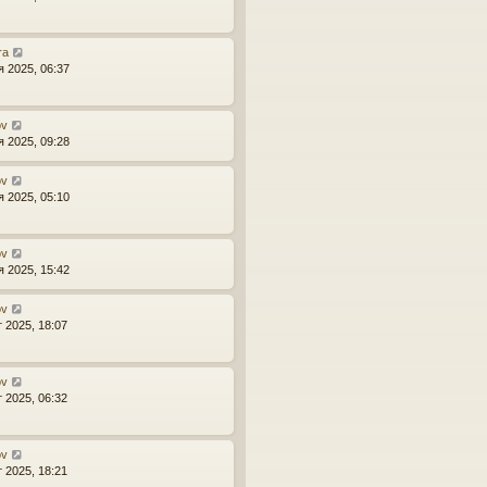
ra
я 2025, 06:37
ov
я 2025, 09:28
ov
я 2025, 05:10
ov
я 2025, 15:42
ov
т 2025, 18:07
ov
т 2025, 06:32
ov
т 2025, 18:21