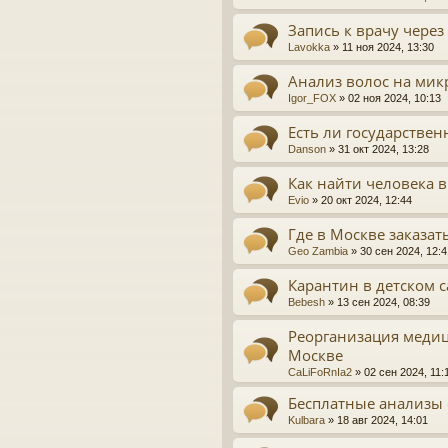
Запись к врачу через
Lavokka
»
11 ноя 2024, 13:30
Анализ волос на ми
Igor_FOX
»
02 ноя 2024, 10:13
Есть ли государствен
Danson
»
31 окт 2024, 13:28
Как найти человека 
Evio
»
20 окт 2024, 12:44
Где в Москве заказат
Geo Zambia
»
30 сен 2024, 12:4
Карантин в детском с
Bebesh
»
13 сен 2024, 08:39
Реорганизация меди
Москве
CaLiFoRnIa2
»
02 сен 2024, 11:
Бесплатные анализы 
Kulbara
»
18 авг 2024, 14:01