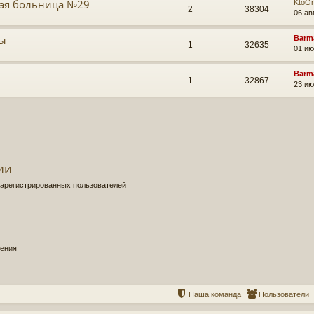
кая больница №29
KtoO
2
38304
06 ав
вы
Barm
1
32635
01 ию
Barm
1
32867
23 ию
ии
зарегистрированных пользователей
щения
Наша команда
Пользователи