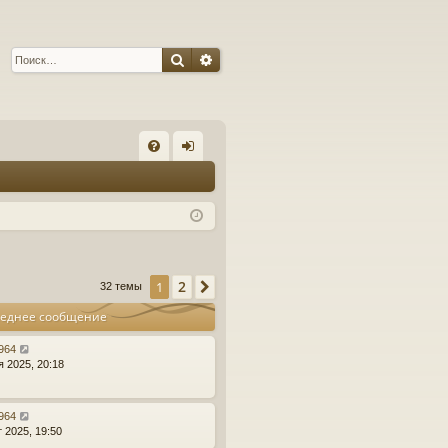
Поиск
Расширенный поиск
С
FA
хо
Q
д
2
1
След.
32 темы
еднее сообщение
r964
я 2025, 20:18
r964
т 2025, 19:50