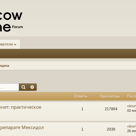
ователи
ицина
Поиск
Расширенный поиск
Ответы
Просмотры
Посл
нет: практическое
vikto
1
217864
02 но
репарате Мексидол
vikto
1
2036
26 ок