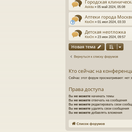
Городская клиничес
Askita
»
05 май 2024, 05:08
Аптеки города Моск
KtoOn
»
01 июл 2024, 03:33
Детская неотложка
KtoOn
»
23 июн 2024, 09:57
Новая тема
Вернуться к списку форумов
Кто сейчас на конференц
Сейчас этот форум просматривают: нет 
Права доступа
Вы
не можете
начинать темы
Вы
не можете
отвечать на сообщения
Вы
не можете
редактировать свои сооб
Вы
не можете
удалять свои сообщения
Вы
не можете
добавлять вложения
Список форумов