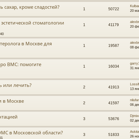
ть сахар, кроме сладостей?
Kulba
1
50722
20 ма
 эстетической стоматологии
alexb
1
41179
20 фе
:40
теролога в Москве для
alexb
1
19587
08 фе
ро ВМС: помогите
garry
1
16034
31 ян
ь или лечить?
Lossif
2
41913
13 ян
и в Москве
nilufa
2
41597
06 де
ентацией
Djmix
3
53676
02 де
ОМС в Московской области?
Askit
3
51833
26 но
01