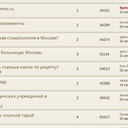
 mos.ru
Barm
1
34101
12 но
кроэлементы
Doveli
2
44299
02 но
ная стоматология в Москве?
galex
2
44374
31 ок
в больницах Москвы
garry
3
51134
21 ок
ь глазные капли по рецепту?
Evio
3
54013
02 ок
1
аду
nilufa
2
42588
14 се
цинских учреждений в
alexb
2
40542
03 се
12
с платной тарой
Doria
4
63417
20 ав