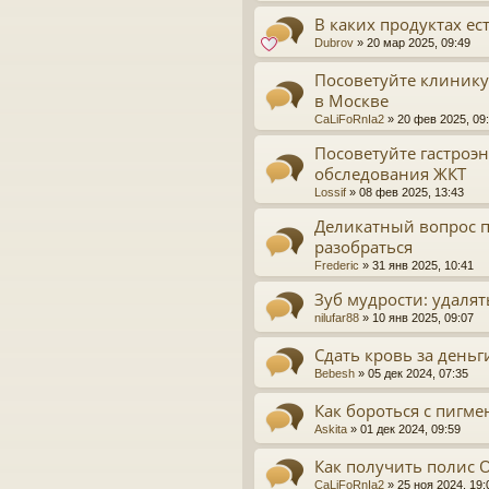
В каких продуктах ес
Dubrov
»
20 мар 2025, 09:49
Посоветуйте клинику
в Москве
CaLiFoRnIa2
»
20 фев 2025, 09
Посоветуйте гастроэн
обследования ЖКТ
Lossif
»
08 фев 2025, 13:43
Деликатный вопрос п
разобраться
Frederic
»
31 янв 2025, 10:41
Зуб мудрости: удалят
nilufar88
»
10 янв 2025, 09:07
Сдать кровь за деньг
Bebesh
»
05 дек 2024, 07:35
Как бороться с пигм
Askita
»
01 дек 2024, 09:59
Как получить полис 
CaLiFoRnIa2
»
25 ноя 2024, 19: