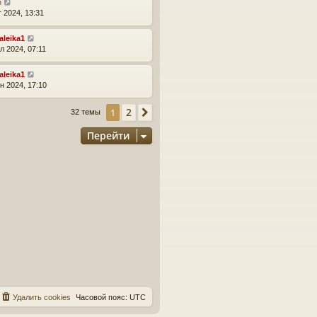
n
г 2024, 13:31
aleika1
л 2024, 07:11
aleika1
н 2024, 17:10
2
1
След.
32 темы
Перейти
Удалить cookies
Часовой пояс:
UTC