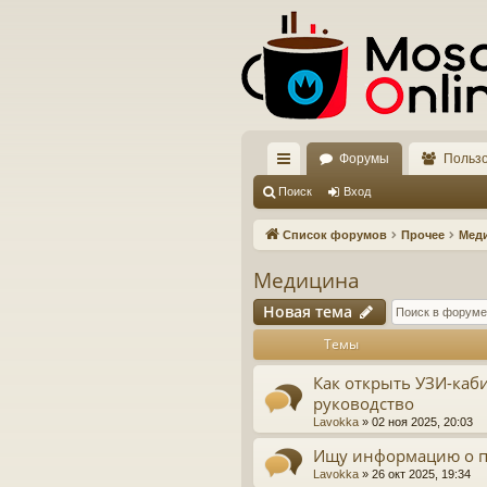
Форумы
Польз
с
Поиск
Вход
ы
Список форумов
Прочее
Мед
лк
Медицина
и
Новая тема
Темы
Как открыть УЗИ-каби
руководство
Lavokka
»
02 ноя 2025, 20:03
Ищу информацию о п
Lavokka
»
26 окт 2025, 19:34