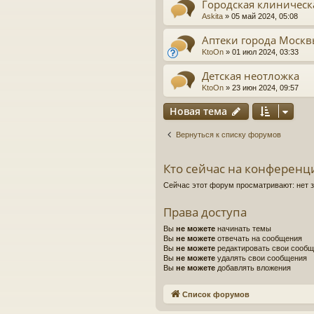
Городская клиничес
Askita
»
05 май 2024, 05:08
Аптеки города Моск
KtoOn
»
01 июл 2024, 03:33
Детская неотложка
KtoOn
»
23 июн 2024, 09:57
Новая тема
Вернуться к списку форумов
Кто сейчас на конференц
Сейчас этот форум просматривают: нет 
Права доступа
Вы
не можете
начинать темы
Вы
не можете
отвечать на сообщения
Вы
не можете
редактировать свои сооб
Вы
не можете
удалять свои сообщения
Вы
не можете
добавлять вложения
Список форумов