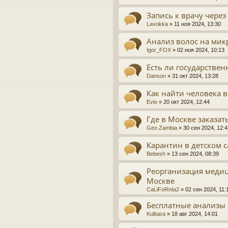
Запись к врачу через
Lavokka
»
11 ноя 2024, 13:30
Анализ волос на ми
Igor_FOX
»
02 ноя 2024, 10:13
Есть ли государствен
Danson
»
31 окт 2024, 13:28
Как найти человека 
Evio
»
20 окт 2024, 12:44
Где в Москве заказат
Geo Zambia
»
30 сен 2024, 12:4
Карантин в детском с
Bebesh
»
13 сен 2024, 08:39
Реорганизация меди
Москве
CaLiFoRnIa2
»
02 сен 2024, 11:
Бесплатные анализы 
Kulbara
»
18 авг 2024, 14:01