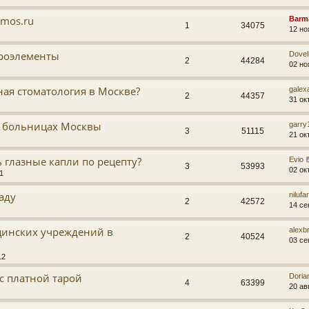
 mos.ru
Barm
1
34075
12 но
кроэлементы
Doveli
2
44284
02 но
ная стоматология в Москве?
galex
2
44357
31 ок
в больницах Москвы
garry
3
51115
21 ок
ь глазные капли по рецепту?
Evio
3
53993
02 ок
1
аду
nilufa
2
42572
14 се
цинских учреждений в
alexb
2
40524
03 се
12
с платной тарой
Doria
4
63399
20 ав