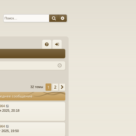
Поиск
Расширенный поиск
С
FA
хо
Q
д
2
1
След.
32 темы
еднее сообщение
r964
я 2025, 20:18
r964
т 2025, 19:50