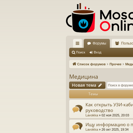
Форумы
Польз
с
Поиск
Вход
ы
Список форумов
Прочее
Мед
лк
Медицина
и
Новая тема
Темы
Как открыть УЗИ-каби
руководство
Lavokka
»
02 ноя 2025, 20:03
Ищу информацию о п
Lavokka
»
26 окт 2025, 19:34