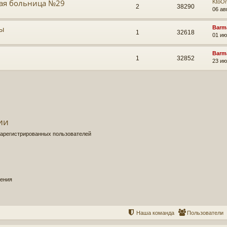
кая больница №29
KtoO
2
38290
06 ав
вы
Barm
1
32618
01 ию
Barm
1
32852
23 ию
ии
зарегистрированных пользователей
щения
Наша команда
Пользователи