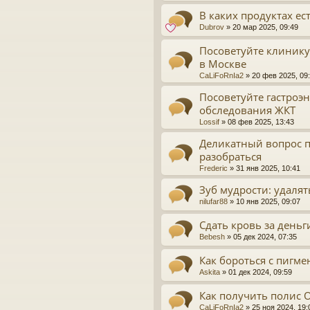
В каких продуктах ес
Dubrov
»
20 мар 2025, 09:49
Посоветуйте клинику
в Москве
CaLiFoRnIa2
»
20 фев 2025, 09
Посоветуйте гастроэн
обследования ЖКТ
Lossif
»
08 фев 2025, 13:43
Деликатный вопрос п
разобраться
Frederic
»
31 янв 2025, 10:41
Зуб мудрости: удалят
nilufar88
»
10 янв 2025, 09:07
Сдать кровь за деньг
Bebesh
»
05 дек 2024, 07:35
Как бороться с пигм
Askita
»
01 дек 2024, 09:59
Как получить полис 
CaLiFoRnIa2
»
25 ноя 2024, 19: