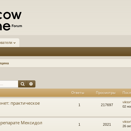
ователи
ицина
Поиск
Расширенный поиск
Ответы
Просмотры
Посл
нет: практическое
vikto
1
217697
02 но
репарате Мексидол
vikto
1
2021
26 ок