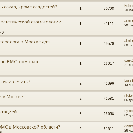
ть сахар, кроме сладостей?
Kulba
1
50708
20 ма
 эстетической стоматологии
alexb
1
41165
20 фе
:40
теролога в Москве для
alexb
1
19570
08 фе
ро ВМС: помогите
garry
1
16017
31 ян
ь или лечить?
Lossif
2
41896
13 ян
и в Москве
nilufa
2
41581
06 де
ентацией
Djmix
3
53658
02 де
ОМС в Московской области?
Askit
3
51811
26 но
01