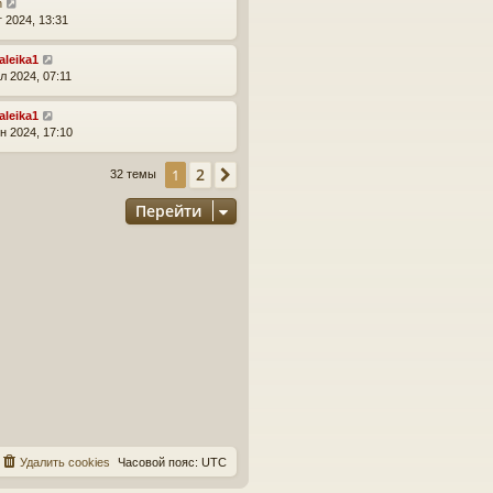
n
г 2024, 13:31
aleika1
л 2024, 07:11
aleika1
н 2024, 17:10
2
1
След.
32 темы
Перейти
Удалить cookies
Часовой пояс:
UTC