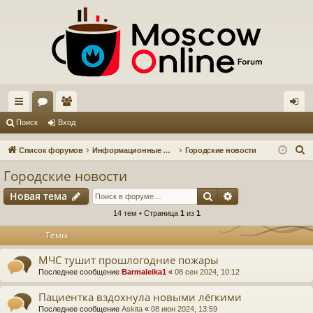
с
ор
ол
хо
Поиск
Вход
ы
ум
ьз
д
П
Список форумов
Информационные форумы
Городские новости
лк
ы
ов
о
Городские новости
и
и
ат
Поиск
Расширенный п
Новая тема
с
ел
к
14 тем • Страница
1
из
1
и
Темы
МЧС тушит прошлогодние пожары
Последнее сообщение
Barmaleika1
«
08 сен 2024, 10:12
Пациентка вздохнула новыми лёгкими
Последнее сообщение
Askita
«
08 июн 2024, 13:59