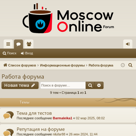
с
ор
ол
хо
Поиск
Вход
ы
ум
ьз
д
П
Список форумов
Информационные форумы
Работа форума
лк
ы
ов
о
Работа форума
и
и
ат
Поиск
Расширенный п
Новая тема
с
ел
к
9 тем • Страница
1
из
1
и
Темы
Тема для тестов
Последнее сообщение
Barmaleika1
«
02 мар 2025, 08:02
Репутация на форуме
Последнее сообщение
nilufar88
«
26 июн 2024, 11:44