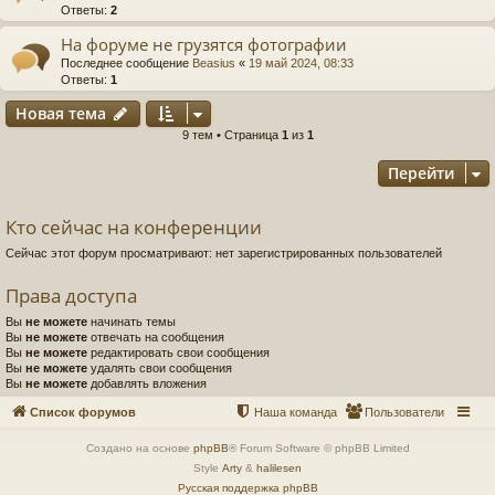
Ответы:
2
На форуме не грузятся фотографии
Последнее сообщение
Beasius
«
19 май 2024, 08:33
Ответы:
1
Новая тема
9 тем • Страница
1
из
1
Перейти
Кто сейчас на конференции
Сейчас этот форум просматривают: нет зарегистрированных пользователей
Права доступа
Вы
не можете
начинать темы
Вы
не можете
отвечать на сообщения
Вы
не можете
редактировать свои сообщения
Вы
не можете
удалять свои сообщения
Вы
не можете
добавлять вложения
Список форумов
Наша команда
Пользователи
Создано на основе
phpBB
® Forum Software © phpBB Limited
Style
Arty
&
halilesen
Русская поддержка phpBB