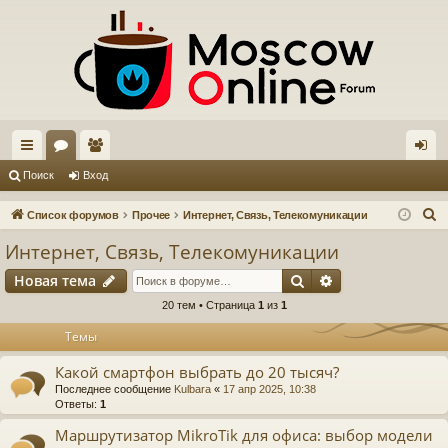
с
ор
ол
хо
Поиск
Вход
ы
ум
ьз
д
П
Список форумов
Прочее
Интернет, Связь, Телекомуникации
лк
ы
ов
о
Интернет, Связь, Телекомуникации
и
и
ат
Поиск
Расширенный п
Новая тема
с
ел
к
20 тем • Страница
1
из
1
и
Темы
Какой смартфон выбрать до 20 тысяч?
Последнее сообщение
Kulbara
«
17 апр 2025, 10:38
Ответы:
1
Маршрутизатор MikroTik для офиса: выбор модели