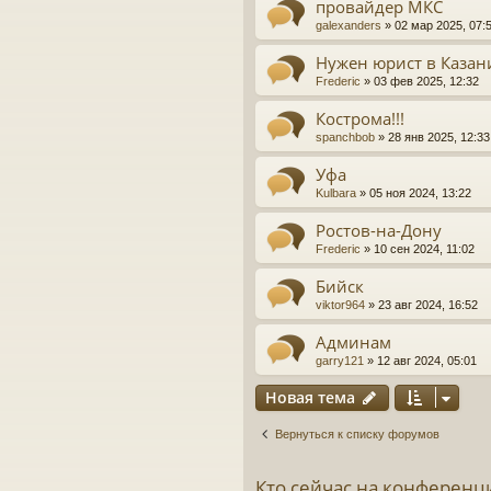
провайдер МКС
galexanders
»
02 мар 2025, 07:
Нужен юрист в Казан
Frederic
»
03 фев 2025, 12:32
Кострома!!!
spanchbob
»
28 янв 2025, 12:33
Уфа
Kulbara
»
05 ноя 2024, 13:22
Ростов-на-Дону
Frederic
»
10 сен 2024, 11:02
Бийск
viktor964
»
23 авг 2024, 16:52
Админам
garry121
»
12 авг 2024, 05:01
Новая тема
Вернуться к списку форумов
Кто сейчас на конференц