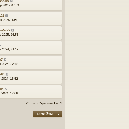
anders
р 2025, 07:59
121
в 2025, 13:11
FoRnIa2
в 2025, 16:55
я 2024, 21:19
n7
н 2024, 22:18
r964
г 2024, 16:52
ric
г 2024, 17:06
20 тем • Страница
1
из
1
Перейти