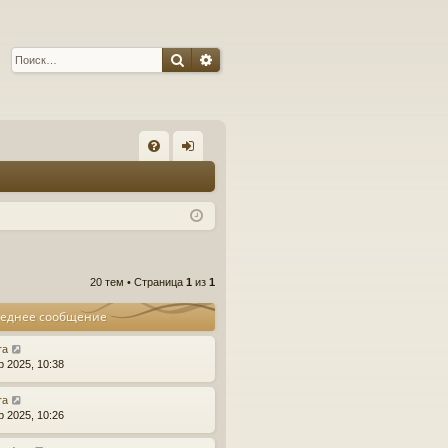
Поиск
Расширенный поиск
С
FA
хо
Q
д
20 тем • Страница
1
из
1
еднее сообщение
ra
р 2025, 10:38
ra
р 2025, 10:26