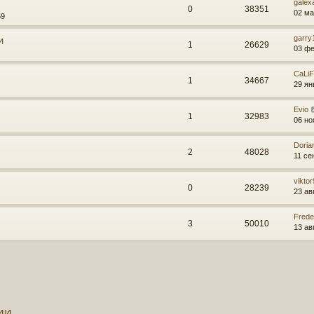
galex
0
38351
02 ма
59
и
garry
1
26629
03 фе
CaLi
1
34667
29 ян
Evio
1
32983
06 но
Doria
2
48028
11 се
vikto
0
28239
23 ав
Frede
3
50010
13 ав
ии