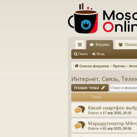
Форумы
Польз
с
Поиск
Вход
ы
Список форумов
Прочее
Инте
лк
Интернет, Связь, Тел
и
Новая тема
Темы
Какой смартфон выбр
Dubrov
»
17 апр 2025, 10:19
Маршрутизатор Mikro
Dubrov
»
01 апр 2025, 09:59