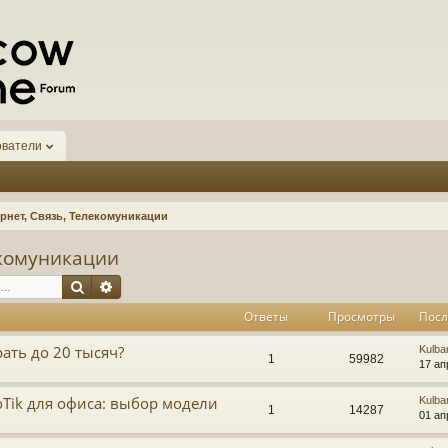
ователи
рнет, Связь, Телекомуникации
екомуникации
Поиск
Расширенный поиск
Ответы
Просмотры
Посл
ать до 20 тысяч?
Kulba
1
59982
17 ап
Tik для офиса: выбор модели
Kulba
1
14287
01 ап