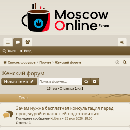
с
ор
ол
хо
Поиск
Вход
ы
ум
ьз
д
П
Список форумов
Прочее
Женский форум
лк
ы
ов
о
Женский форум
и
и
ат
Поиск
Расширенный п
Новая тема
с
ел
к
15 тем • Страница
1
из
1
и
Темы
Зачем нужна бесплатная консультация перед
процедурой и как к ней подготовиться
Последнее сообщение
Kulbara
«
23 июл 2026, 18:50
Ответы:
1