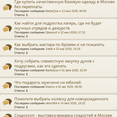
Где купить качественную базовую одежду в Москве
без переплаты
Последнее сообщение
BarbeQue
«
13 июл 2026, 06:55
Ответы:
1
Как найти для подростка лагерь, где не будет
скучных отрядов и дежурств
Последнее сообщение
Djmixes2
«
12 июл 2026, 07:32
Ответы:
1
Как выбрать мастера по бровям и не пожалеть
Последнее сообщение
Jolele
«
23 апр 2026, 14:19
Ответы:
1
Хочу собрать совместную закупку духов с
подругами, как это сделать
Последнее сообщение
BarbeQue
«
01 фев 2026, 10:34
Ответы:
1
Что подарить мужчине на юбилей
Последнее сообщение
Dubrov
«
02 авг 2025, 09:00
Ответы:
1
Помогите выбрать коляску для новорожденного
Последнее сообщение
viktor964
«
14 июл 2025, 18:32
Ответы:
1
Сладоскоп - выставка-ярмарка сладостей в Москве