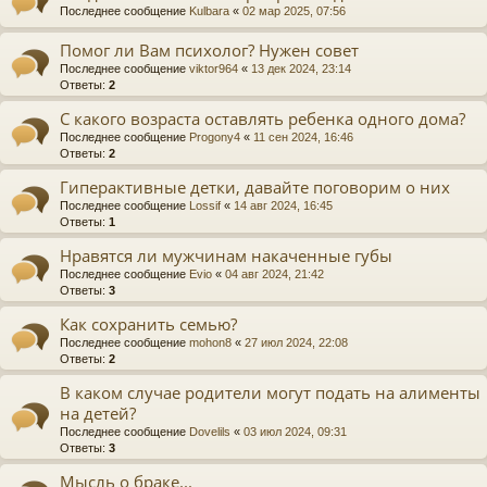
Последнее сообщение
Kulbara
«
02 мар 2025, 07:56
Помог ли Вам психолог? Нужен совет
Последнее сообщение
viktor964
«
13 дек 2024, 23:14
Ответы:
2
С какого возраста оставлять ребенка одного дома?
Последнее сообщение
Progony4
«
11 сен 2024, 16:46
Ответы:
2
Гиперактивные детки, давайте поговорим о них
Последнее сообщение
Lossif
«
14 авг 2024, 16:45
Ответы:
1
Нравятся ли мужчинам накаченные губы
Последнее сообщение
Evio
«
04 авг 2024, 21:42
Ответы:
3
Как сохранить семью?
Последнее сообщение
mohon8
«
27 июл 2024, 22:08
Ответы:
2
В каком случае родители могут подать на алименты
на детей?
Последнее сообщение
Dovelils
«
03 июл 2024, 09:31
Ответы:
3
Мысль о браке...