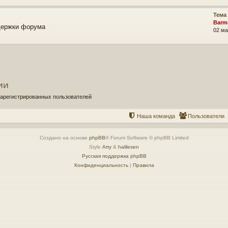
Тема
Barm
держки форума
02 ма
ии
зарегистрированных пользователей
Наша команда
Пользователи
Создано на основе
phpBB
® Forum Software © phpBB Limited
Style
Arty
&
halilesen
Русская поддержка phpBB
Конфиденциальность
|
Правила