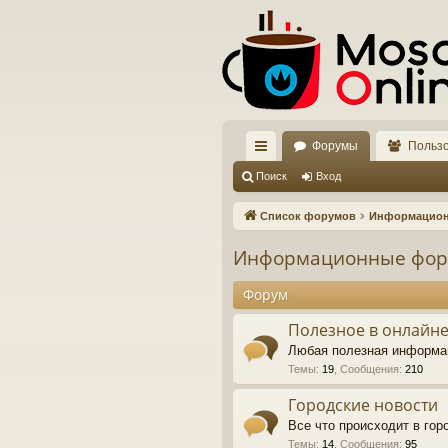
Форумы
Польз
с
Поиск
Вход
ы
Список форумов
Информацио
лк
Информационные фо
и
Форум
Полезное в онлайне
Любая полезная информа
Темы
:
19
,
Сообщения
:
210
Городские новости
Все что происходит в го
Темы
:
14
,
Сообщения
:
95