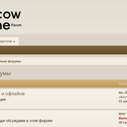
ователи
нные форумы
румы
Посл
 и офлайне
Re: 
vikto
ция
01 но
МЧС 
Barm
роде обсуждаем в этом форуме
08 се