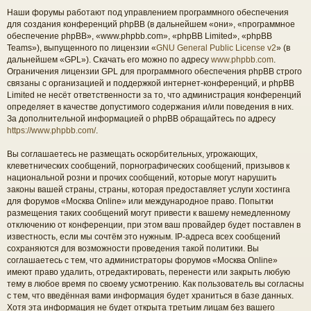
Наши форумы работают под управлением программного обеспечения
для создания конференций phpBB (в дальнейшем «они», «программное
обеспечение phpBB», «www.phpbb.com», «phpBB Limited», «phpBB
Teams»), выпущенного по лицензии «
GNU General Public License v2
» (в
дальнейшем «GPL»). Скачать его можно по адресу
www.phpbb.com
.
Ограничения лицензии GPL для программного обеспечения phpBB строго
связаны с организацией и поддержкой интернет-конференций, и phpBB
Limited не несёт ответственности за то, что администрация конференций
определяет в качестве допустимого содержания и/или поведения в них.
За дополнительной информацией о phpBB обращайтесь по адресу
https://www.phpbb.com/
.
Вы соглашаетесь не размещать оскорбительных, угрожающих,
клеветнических сообщений, порнографических сообщений, призывов к
национальной розни и прочих сообщений, которые могут нарушить
законы вашей страны, страны, которая предоставляет услуги хостинга
для форумов «Москва Online» или международное право. Попытки
размещения таких сообщений могут привести к вашему немедленному
отключению от конференции, при этом ваш провайдер будет поставлен в
известность, если мы сочтём это нужным. IP-адреса всех сообщений
сохраняются для возможности проведения такой политики. Вы
соглашаетесь с тем, что администраторы форумов «Москва Online»
имеют право удалить, отредактировать, перенести или закрыть любую
тему в любое время по своему усмотрению. Как пользователь вы согласны
с тем, что введённая вами информация будет храниться в базе данных.
Хотя эта информация не будет открыта третьим лицам без вашего