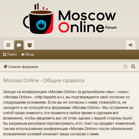
с
ор
ол
хо
Поиск
Вход
ы
ум
ьз
д
П
Список форумов
лк
ы
ов
о
Москва Online - Общие правила
и
и
ат
с
ел
Заходя на конференцию «Москва Online» (в дальнейшем «мы», «наш»,
к
«Москва Online», «http://appbb.ru»), вы подтверждаете своё согласие со
и
следующими условиями. Если вы не согласны с ними, пожалуйста, не
заходите и не пользуйтесь форумами «Москва Online». Мы оставляем за
собой право изменять эти правила в любое время и сделаем всё
возможное, чтобы уведомить вас об этом, однако с вашей стороны было
бы разумным регулярно просматривать этот текст на предмет изменений,
так как использование конференции «Москва Online» после обновления/
исправления условий означает ваше согласие с ними.