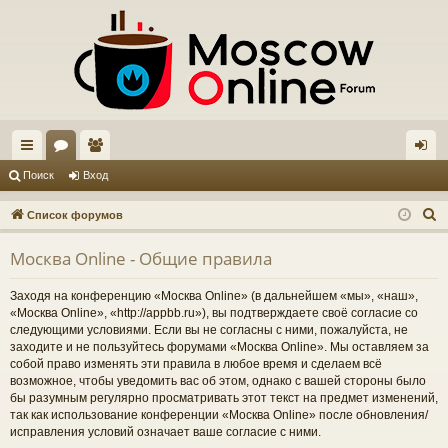
с
ор
ол
хо
Поиск
Вход
ы
ум
ьз
д
П
Список форумов
лк
ы
ов
о
Москва Online - Общие правила
и
и
ат
с
ел
Заходя на конференцию «Москва Online» (в дальнейшем «мы», «наш»,
к
«Москва Online», «http://appbb.ru»), вы подтверждаете своё согласие со
и
следующими условиями. Если вы не согласны с ними, пожалуйста, не
заходите и не пользуйтесь форумами «Москва Online». Мы оставляем за
собой право изменять эти правила в любое время и сделаем всё
возможное, чтобы уведомить вас об этом, однако с вашей стороны было
бы разумным регулярно просматривать этот текст на предмет изменений,
так как использование конференции «Москва Online» после обновления/
исправления условий означает ваше согласие с ними.