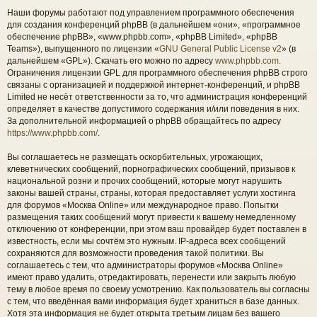
Наши форумы работают под управлением программного обеспечения
для создания конференций phpBB (в дальнейшем «они», «программное
обеспечение phpBB», «www.phpbb.com», «phpBB Limited», «phpBB
Teams»), выпущенного по лицензии «
GNU General Public License v2
» (в
дальнейшем «GPL»). Скачать его можно по адресу
www.phpbb.com
.
Ограничения лицензии GPL для программного обеспечения phpBB строго
связаны с организацией и поддержкой интернет-конференций, и phpBB
Limited не несёт ответственности за то, что администрация конференций
определяет в качестве допустимого содержания и/или поведения в них.
За дополнительной информацией о phpBB обращайтесь по адресу
https://www.phpbb.com/
.
Вы соглашаетесь не размещать оскорбительных, угрожающих,
клеветнических сообщений, порнографических сообщений, призывов к
национальной розни и прочих сообщений, которые могут нарушить
законы вашей страны, страны, которая предоставляет услуги хостинга
для форумов «Москва Online» или международное право. Попытки
размещения таких сообщений могут привести к вашему немедленному
отключению от конференции, при этом ваш провайдер будет поставлен в
известность, если мы сочтём это нужным. IP-адреса всех сообщений
сохраняются для возможности проведения такой политики. Вы
соглашаетесь с тем, что администраторы форумов «Москва Online»
имеют право удалить, отредактировать, перенести или закрыть любую
тему в любое время по своему усмотрению. Как пользователь вы согласны
с тем, что введённая вами информация будет храниться в базе данных.
Хотя эта информация не будет открыта третьим лицам без вашего