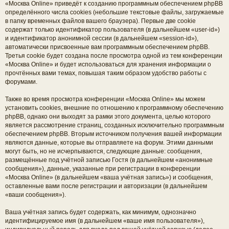
«Москва Online» приведёт к созданию программным обеспечением phpBB
определённого числа cookies (небольшие текстовые файлы, загружаемые
в папку временных файлов вашего браузера). Первые две cookie
содержат только идентификатор пользователя (в дальнейшем «user-id»)
и идентификатор анонимной сессии (в дальнейшем «session-id»),
автоматически присвоенные вам программным обеспечением phpBB.
Третья cookie будет создана после просмотра одной из тем конференции
«Москва Online» и будет использоваться для хранения информации о
прочтённых вами темах, повышая таким образом удобство работы с
форумами.
Также во время просмотра конференции «Москва Online» мы можем
установить cookies, внешние по отношению к программному обеспечению
phpBB, однако они выходят за рамки этого документа, целью которого
является рассмотрение страниц, созданных исключительно программным
обеспечением phpBB. Вторым источником получения вашей информации
являются данные, которые вы отправляете на форум. Этими данными
могут быть, но не исчерпываются, следующие данные: сообщения,
размещённые под учётной записью Гостя (в дальнейшем «анонимные
сообщения»), данные, указанные при регистрации в конференции
«Москва Online» (в дальнейшем «ваша учётная запись») и сообщения,
оставленные вами после регистрации и авторизации (в дальнейшем
«ваши сообщения»).
Ваша учётная запись будет содержать, как минимум, однозначно
идентифицируемое имя (в дальнейшем «ваше имя пользователя»),