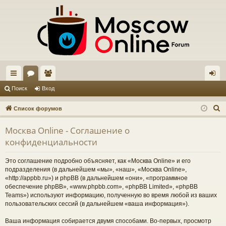
с
ор
ол
хо
Поиск
Вход
ы
ум
ьз
д
П
Список форумов
лк
ы
ов
о
Москва Online - Соглашение о
и
и
ат
конфиденциальности
с
ел
к
Это соглашение подробно объясняет, как «Москва Online» и его
и
подразделения (в дальнейшем «мы», «наш», «Москва Online»,
«http://appbb.ru») и phpBB (в дальнейшем «они», «программное
обеспечение phpBB», «www.phpbb.com», «phpBB Limited», «phpBB
Teams») используют информацию, полученную во время любой из ваших
пользовательских сессий (в дальнейшем «ваша информация»).
Ваша информация собирается двумя способами. Во-первых, просмотр