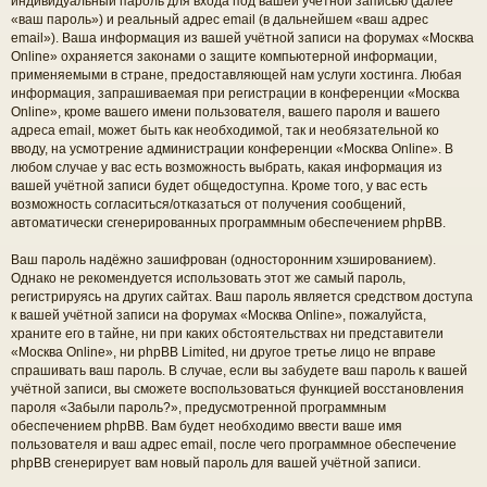
индивидуальный пароль для входа под вашей учётной записью (далее
«ваш пароль») и реальный адрес email (в дальнейшем «ваш адрес
email»). Ваша информация из вашей учётной записи на форумах «Москва
Online» охраняется законами о защите компьютерной информации,
применяемыми в стране, предоставляющей нам услуги хостинга. Любая
информация, запрашиваемая при регистрации в конференции «Москва
Online», кроме вашего имени пользователя, вашего пароля и вашего
адреса email, может быть как необходимой, так и необязательной ко
вводу, на усмотрение администрации конференции «Москва Online». В
любом случае у вас есть возможность выбрать, какая информация из
вашей учётной записи будет общедоступна. Кроме того, у вас есть
возможность согласиться/отказаться от получения сообщений,
автоматически сгенерированных программным обеспечением phpBB.
Ваш пароль надёжно зашифрован (односторонним хэшированием).
Однако не рекомендуется использовать этот же самый пароль,
регистрируясь на других сайтах. Ваш пароль является средством доступа
к вашей учётной записи на форумах «Москва Online», пожалуйста,
храните его в тайне, ни при каких обстоятельствах ни представители
«Москва Online», ни phpBB Limited, ни другое третье лицо не вправе
спрашивать ваш пароль. В случае, если вы забудете ваш пароль к вашей
учётной записи, вы сможете воспользоваться функцией восстановления
пароля «Забыли пароль?», предусмотренной программным
обеспечением phpBB. Вам будет необходимо ввести ваше имя
пользователя и ваш адрес email, после чего программное обеспечение
phpBB сгенерирует вам новый пароль для вашей учётной записи.