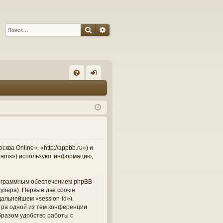
Поиск
Расширенный поиск
С
FA
хо
Q
д
а Online», «http://appbb.ru») и
Teams») используют информацию,
рограммным обеспечением phpBB
узера). Первые две cookie
альнейшем «session-id»),
тра одной из тем конференции
бразом удобство работы с