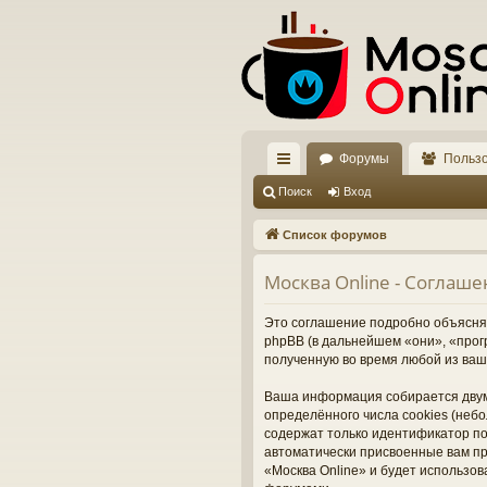
Форумы
Польз
с
Поиск
Вход
ы
Список форумов
лк
Москва Online - Соглаш
и
Это соглашение подробно объясняет
phpBB (в дальнейшем «они», «про
полученную во время любой из ваш
Ваша информация собирается двум
определённого числа cookies (неб
содержат только идентификатор пол
автоматически присвоенные вам пр
«Москва Online» и будет использо