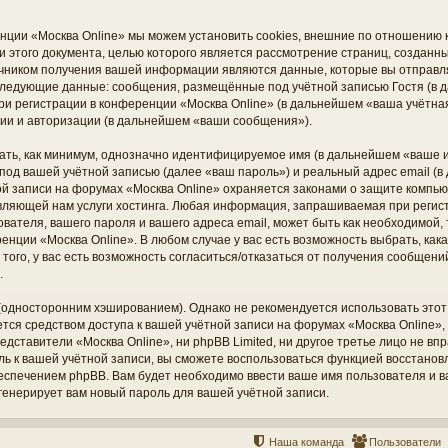
нции «Москва Online» мы можем установить cookies, внешние по отношению
ки этого документа, целью которого является рассмотрение страниц, создан
чником получения вашей информации являются данные, которые вы отправл
 следующие данные: сообщения, размещённые под учётной записью Гостя (
ри регистрации в конференции «Москва Online» (в дальнейшем «ваша учётная
ии и авторизации (в дальнейшем «ваши сообщения»).
ать, как минимум, однозначно идентифицируемое имя (в дальнейшем «ваше и
под вашей учётной записью (далее «ваш пароль») и реальный адрес email (в
й записи на форумах «Москва Online» охраняется законами о защите компь
вляющей нам услуги хостинга. Любая информация, запрашиваемая при регис
ователя, вашего пароля и вашего адреса email, может быть как необходимой, т
нции «Москва Online». В любом случае у вас есть возможность выбрать, ка
того, у вас есть возможность согласиться/отказаться от получения сообщен
.
дносторонним хэшированием). Однако не рекомендуется использовать этот 
ется средством доступа к вашей учётной записи на форумах «Москва Online», 
редставители «Москва Online», ни phpBB Limited, ни другое третье лицо не вп
оль к вашей учётной записи, вы сможете воспользоваться функцией восстано
печением phpBB. Вам будет необходимо ввести ваше имя пользователя и ваш
енерирует вам новый пароль для вашей учётной записи.
Наша команда
Пользователи