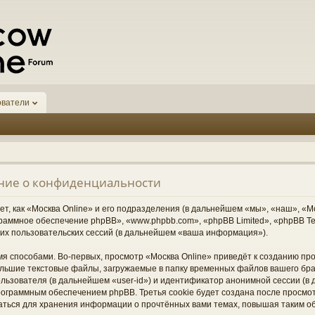
ователи
ение о конфиденциальности
, как «Москва Online» и его подразделения (в дальнейшем «мы», «наш», «Москв
граммное обеспечение phpBB», «www.phpbb.com», «phpBB Limited», «phpBB 
их пользовательских сессий (в дальнейшем «ваша информация»).
я способами. Во-первых, просмотр «Москва Online» приведёт к созданию п
ольшие текстовые файлы, загружаемые в папку временных файлов вашего бра
ьзователя (в дальнейшем «user-id») и идентификатор анонимной сессии (в д
ограммным обеспечением phpBB. Третья cookie будет создана после просмо
ваться для хранения информации о прочтённых вами темах, повышая таким о