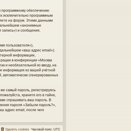
 к программному обеспечению
ных исключительно программным
яете на форум. Этими данными
в дальнейшем «анонимные
 запись») и сообщения,
мя пользователя»),
 дальнейшем «ваш адрес email»).
ютерной информации,
трации в конференции «Москва
ак и необязательной ко вводу, на
кая информация из вашей учётной
ий, автоматически сгенерированных
же самый пароль, регистрируясь
пожалуйста, храните его в тайне,
раве спрашивать ваш пароль. В
вления пароля «Забыли пароль?»,
 адрес email, после чего
Удалить cookies
Часовой пояс:
UTC