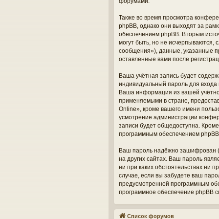
форумами.
Также во время просмотра конфере
phpBB, однако они выходят за рам
обеспечением phpBB. Вторым исто
могут быть, но не исчерпываются,
сообщения»), данные, указанные п
оставленные вами после регистрац
Ваша учётная запись будет содерж
индивидуальный пароль для входа 
Ваша информация из вашей учётно
применяемыми в стране, предоста
Online», кроме вашего имени польз
усмотрение администрации конфере
записи будет общедоступна. Кроме 
программным обеспечением phpBB
Ваш пароль надёжно зашифрован (о
на других сайтах. Ваш пароль явля
ни при каких обстоятельствах ни п
случае, если вы забудете ваш пар
предусмотренной программным обес
программное обеспечение phpBB сг
Список форумов