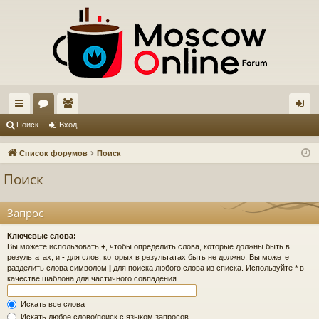
с
ор
ол
хо
Поиск
Вход
ы
ум
ьз
д
Список форумов
Поиск
лк
ы
ов
Поиск
и
ат
ел
Запрос
и
Ключевые слова:
Вы можете использовать
+
, чтобы определить слова, которые должны быть в
результатах, и
-
для слов, которых в результатах быть не должно. Вы можете
разделить слова символом
|
для поиска любого слова из списка. Используйте
*
в
качестве шаблона для частичного совпадения.
Искать все слова
Искать любое слово/поиск с языком запросов