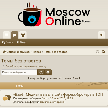
с
ор
ол
хо
Поиск
Вход
ы
ум
ьз
д
П
Список форумов
Поиск
Темы без ответов
лк
ы
ов
о
Темы без ответов
и
и
ат
Перейти к расширенному поиску
с
ел
Поиск
Расширенный поиск
к
Найдено 14 результатов • Страница
1
из
1
и
Темы
«Взлёт Медиа» вывела сайт форекс-брокера в ТОП
Последнее сообщение
Jurn
«
26 июн 2026, 11:13
Добавлено в форуме
Общение без границ