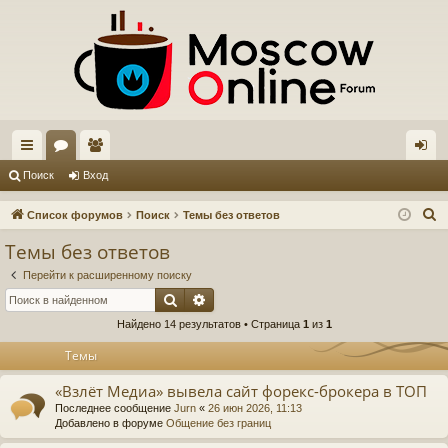
с
ор
ол
хо
Поиск
Вход
ы
ум
ьз
д
П
Список форумов
Поиск
Темы без ответов
лк
ы
ов
о
Темы без ответов
и
и
ат
Перейти к расширенному поиску
с
ел
Поиск
Расширенный поиск
к
Найдено 14 результатов • Страница
1
из
1
и
Темы
«Взлёт Медиа» вывела сайт форекс-брокера в ТОП
Последнее сообщение
Jurn
«
26 июн 2026, 11:13
Добавлено в форуме
Общение без границ