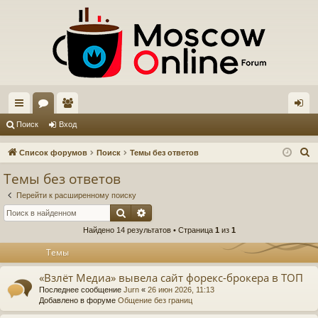
с
ор
ол
хо
Поиск
Вход
ы
ум
ьз
д
П
Список форумов
Поиск
Темы без ответов
лк
ы
ов
о
Темы без ответов
и
и
ат
Перейти к расширенному поиску
с
ел
Поиск
Расширенный поиск
к
Найдено 14 результатов • Страница
1
из
1
и
Темы
«Взлёт Медиа» вывела сайт форекс-брокера в ТОП
Последнее сообщение
Jurn
«
26 июн 2026, 11:13
Добавлено в форуме
Общение без границ