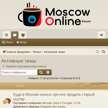
с
ор
ол
хо
Поиск
Вход
ы
ум
ьз
д
П
Список форумов
Поиск
Активные темы
лк
ы
ов
о
Активные темы
и
и
ат
Перейти к расширенному поиску
с
ел
Поиск
Расширенный поиск
к
Найдено 17 результатов • Страница
1
из
1
и
Темы
Куда в Москве можно срочно продать старый
скутер
Последнее сообщение
Alexnder siano
«
Сегодня, 17:05
Добавлено в форуме
Общение без границ