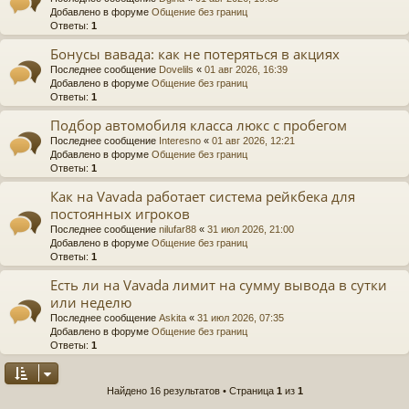
Добавлено в форуме
Общение без границ
Ответы:
1
Бонусы вавада: как не потеряться в акциях
Последнее сообщение
Dovelils
«
01 авг 2026, 16:39
Добавлено в форуме
Общение без границ
Ответы:
1
Подбор автомобиля класса люкс с пробегом
Последнее сообщение
Interesno
«
01 авг 2026, 12:21
Добавлено в форуме
Общение без границ
Ответы:
1
Как на Vavada работает система рейкбека для
постоянных игроков
Последнее сообщение
nilufar88
«
31 июл 2026, 21:00
Добавлено в форуме
Общение без границ
Ответы:
1
Есть ли на Vavada лимит на сумму вывода в сутки
или неделю
Последнее сообщение
Askita
«
31 июл 2026, 07:35
Добавлено в форуме
Общение без границ
Ответы:
1
Найдено 16 результатов • Страница
1
из
1