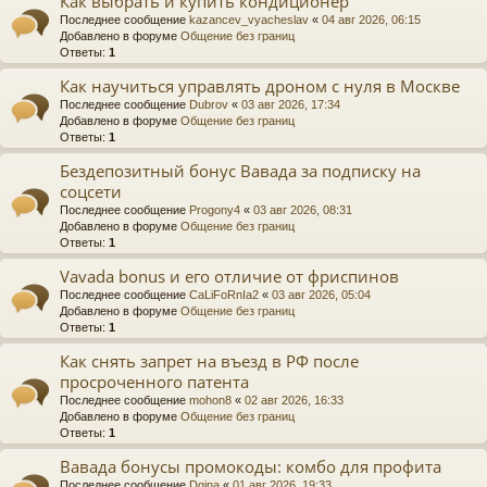
Как выбрать и купить кондиционер
Последнее сообщение
kazancev_vyacheslav
«
04 авг 2026, 06:15
Добавлено в форуме
Общение без границ
Ответы:
1
Как научиться управлять дроном с нуля в Москве
Последнее сообщение
Dubrov
«
03 авг 2026, 17:34
Добавлено в форуме
Общение без границ
Ответы:
1
Бездепозитный бонус Вавада за подписку на
соцсети
Последнее сообщение
Progony4
«
03 авг 2026, 08:31
Добавлено в форуме
Общение без границ
Ответы:
1
Vavada bonus и его отличие от фриспинов
Последнее сообщение
CaLiFoRnIa2
«
03 авг 2026, 05:04
Добавлено в форуме
Общение без границ
Ответы:
1
Как снять запрет на въезд в РФ после
просроченного патента
Последнее сообщение
mohon8
«
02 авг 2026, 16:33
Добавлено в форуме
Общение без границ
Ответы:
1
Вавада бонусы промокоды: комбо для профита
Последнее сообщение
Dgina
«
01 авг 2026, 19:33