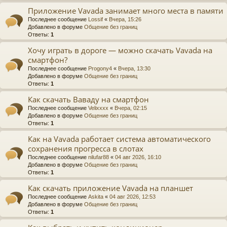
Приложение Vavada занимает много места в памяти
Последнее сообщение
Lossif
«
Вчера, 15:26
Добавлено в форуме
Общение без границ
Ответы:
1
Хочу играть в дороге — можно скачать Vavada на
смартфон?
Последнее сообщение
Progony4
«
Вчера, 13:30
Добавлено в форуме
Общение без границ
Ответы:
1
Как скачать Ваваду на смартфон
Последнее сообщение
Velixxxx
«
Вчера, 02:15
Добавлено в форуме
Общение без границ
Ответы:
1
Как на Vavada работает система автоматического
сохранения прогресса в слотах
Последнее сообщение
nilufar88
«
04 авг 2026, 16:10
Добавлено в форуме
Общение без границ
Ответы:
1
Как скачать приложение Vavada на планшет
Последнее сообщение
Askita
«
04 авг 2026, 12:53
Добавлено в форуме
Общение без границ
Ответы:
1