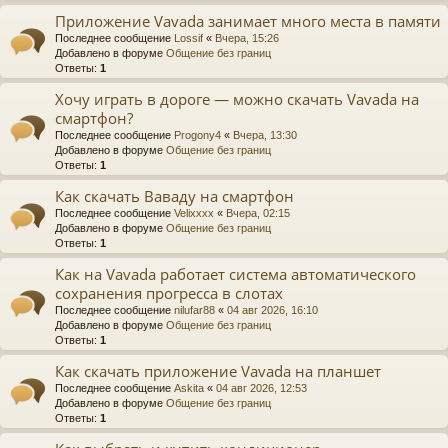
Приложение Vavada занимает много места в памяти
Последнее сообщение
Lossif
«
Вчера, 15:26
Добавлено в форуме
Общение без границ
Ответы:
1
Хочу играть в дороге — можно скачать Vavada на
смартфон?
Последнее сообщение
Progony4
«
Вчера, 13:30
Добавлено в форуме
Общение без границ
Ответы:
1
Как скачать Ваваду на смартфон
Последнее сообщение
Velixxxx
«
Вчера, 02:15
Добавлено в форуме
Общение без границ
Ответы:
1
Как на Vavada работает система автоматического
сохранения прогресса в слотах
Последнее сообщение
nilufar88
«
04 авг 2026, 16:10
Добавлено в форуме
Общение без границ
Ответы:
1
Как скачать приложение Vavada на планшет
Последнее сообщение
Askita
«
04 авг 2026, 12:53
Добавлено в форуме
Общение без границ
Ответы:
1